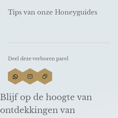
Tips van onze Honeyguides
Deel deze verboren parel
D
D
L
e
e
i
e
e
n
Blijf op de hoogte van
l
l
k
d
d
k
ontdekkingen van
e
e
o
z
z
p