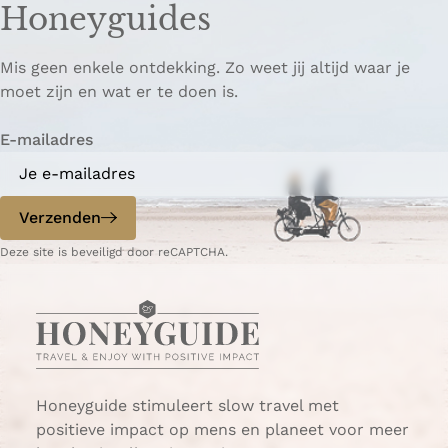
Honeyguides
e
e
i
p
p
ë
Mis geen enkele ontdekking. Zo weet jij altijd waar je
a
a
r
moet zijn en wat er te doen is.
g
g
e
i
i
n
E-mailadres
n
n
a
a
o
o
p
p
Verzenden
W
e
Deze site is beveiligd door reCAPTCHA.
h
-
a
m
t
a
s
i
A
l
p
p
Honeyguide stimuleert slow travel met
positieve impact op mens en planeet voor meer