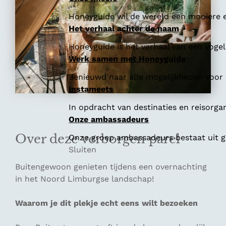
Honeyguide wil de wereld een mooiere e
Het verhaal achter de naam
Honeyguide is het verhaal van een vogel 
Werk samen met Honeyguide
Benieuwd naar alle mogelijkheden voor
Instameets
In opdracht van destinaties en reisorga
Onze ambassadeurs
Over deze verborgen parel
Onze groep ambassadeurs bestaat uit ge
Sluiten
Buitengewoon genieten tijdens een overnachting
in het Noord Limburgse landschap!
Waarom je dit plekje echt eens wilt bezoeken