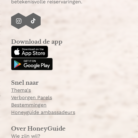
betekenisvolle reiservaringen.
I
T
n
i
s
k
Download de app
t
T
a
o
g
k
r
a
Snel naar
m
Thema's
Verborgen Parels
Bestemmingen
Honeyguide ambassadeurs
Over HoneyGuide
Wie zijn wij?