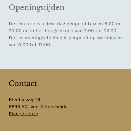
Openingstijden
De receptie is iedere dag geopend tussen 8:00 en
20:00 en in het hoogseizoen van 7:00 tot 22:00.
De reserveringsafdeling is geopend op werkdagen
van 9:00 tot 17:00.
Contact
Kleefseweg 14
6599 AC
Ven-Zelderheide
n
Plan je route
a
a