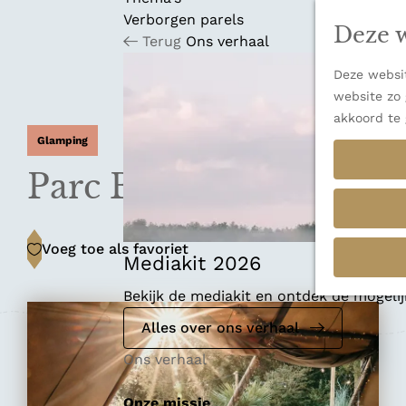
n
u
Verborgen parels
a
Deze w
Terug
Ons verhaal
n
a
Deze websit
a
website zo 
r
akkoord te 
d
Glamping
e
h
Parc Buitengewoon
o
m
e
Voeg toe als favoriet
Voeg toe als favoriet
p
Mediakit 2026
a
Bekijk de mediakit en ontdek de mogel
g
e
Alles over ons verhaal
Ons verhaal
Onze missie