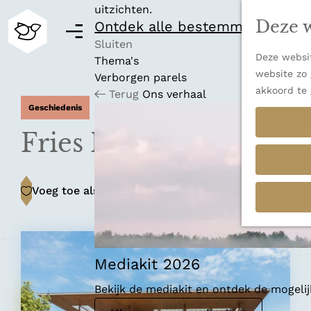
uitzichten.
Deze w
Ontdek alle bestemmingen
M
e
Sluiten
Deze websit
n
Thema's
G
website zo 
u
Verborgen parels
a
akkoord te 
Terug
Ons verhaal
n
Geschiedenis
a
a
Fries Museum
r
d
e
Voeg toe als favoriet
Voeg toe als favoriet
h
o
m
e
p
Mediakit 2026
a
Bekijk de mediakit en ontdek de mogel
g