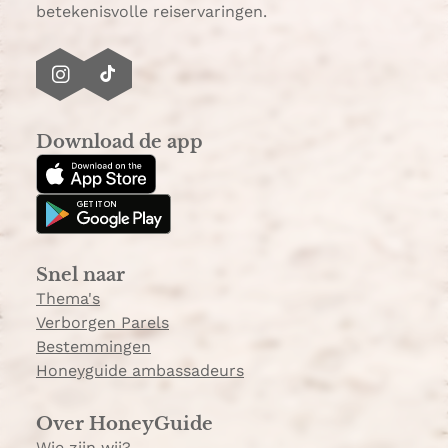
betekenisvolle reiservaringen.
I
T
n
i
s
k
Download de app
t
T
a
o
g
k
r
a
Snel naar
m
Thema's
Verborgen Parels
Bestemmingen
Honeyguide ambassadeurs
Over HoneyGuide
Wie zijn wij?