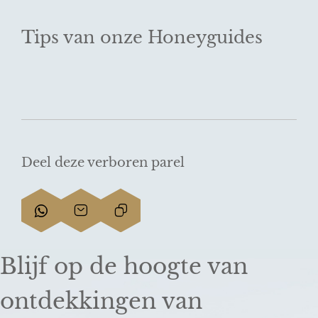
Tips van onze Honeyguides
Deel deze verboren parel
D
D
L
e
e
i
e
e
n
Blijf op de hoogte van
l
l
k
d
d
k
ontdekkingen van
e
e
o