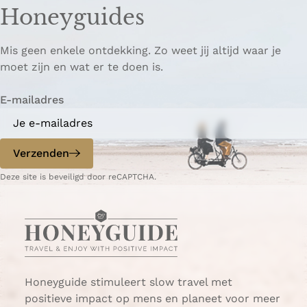
z
z
p
Honeyguides
e
e
i
p
p
ë
Mis geen enkele ontdekking. Zo weet jij altijd waar je
a
a
r
moet zijn en wat er te doen is.
g
g
e
i
i
n
E-mailadres
n
n
a
a
o
o
p
p
Verzenden
W
e
Deze site is beveiligd door reCAPTCHA.
h
-
a
m
t
a
s
i
A
l
p
p
Honeyguide stimuleert slow travel met
positieve impact op mens en planeet voor meer