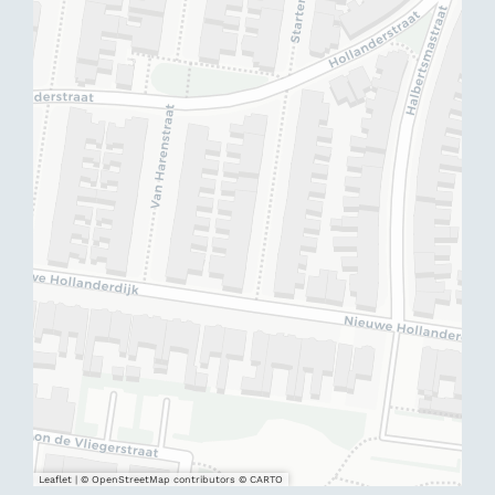
Leaflet
|
© OpenStreetMap contributors © CARTO