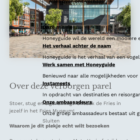
e
Alles over ons verhaal
Ons verhaal
Onze missie
Honeyguide wil de wereld een mooiere e
Het verhaal achter de naam
Honeyguide is het verhaal van een vogel 
Werk samen met Honeyguide
Benieuwd naar alle mogelijkheden voor
Instameets
Over deze verborgen parel
In opdracht van destinaties en reisorga
Onze ambassadeurs
Stoer, stug en eigenzinnig? Ontdek de Fries in
jezelf in het Fries Museum!
Onze groep ambassadeurs bestaat uit ge
Sluiten
Waarom je dit plekje echt wilt bezoeken