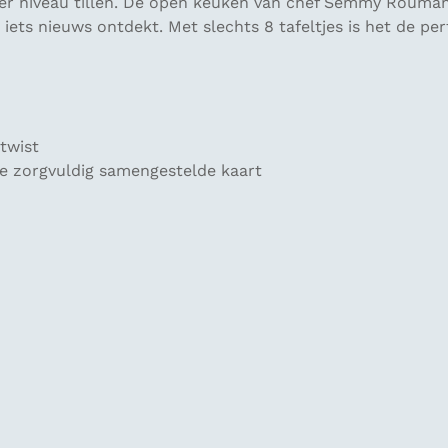
oger niveau tillen. De open keuken van chef Semmy Rouman
iets nieuws ontdekt. Met slechts 8 tafeltjes is het de pe
twist
de zorgvuldig samengestelde kaart