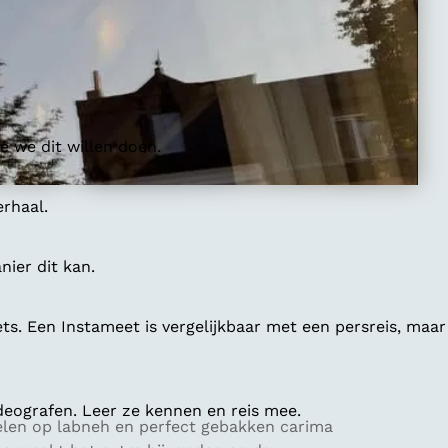
 we dit willen doen.
erhaal.
ier dit kan.
ts. Een Instameet is vergelijkbaar met een persreis, maar
deografen. Leer ze kennen en reis mee.
sselen op labneh en perfect gebakken carima