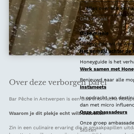
Alles over ons verha
Ons verhaal
Onze missie
Honeyguide wil de were
Het verhaal achter de
Honeyguide is het verha
Werk samen met Hone
Benieuwd naar alle mo
Over deze verborgen parel
Instameets
In opdracht van destin
Bar Pêche in Antwerpen is een bistronomische hotsp
dan met micro influenc
Onze ambassadeurs
Waarom je dit plekje echt wilt bezoeken
Onze groep ambassadeur
Zin in een culinaire ervaring die je smaakpapillen u
Sluiten