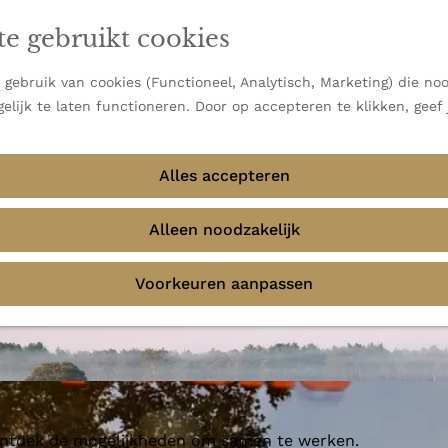
en vooral bekend om zijn indrukwekkende Alpen, maar ook
te gebruikt cookies
 uitzichten.
emmingen
gebruik van cookies (Functioneel, Analytisch, Marketing) die noo
elijk te laten functioneren. Door op accepteren te klikken, geef
Alles accepteren
Alleen noodzakelijk
Voorkeuren aanpassen
 ontdek de mogelijkheden om samen te werken.