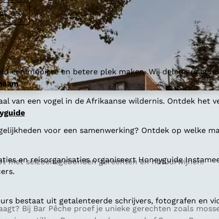
al
ld een mooiere en betere plek maken. Wij delen graag hoe
 naam
al van een vogel in de Afrikaanse wildernis. Ontdek het v
yguide
gelijkheden voor een samenwerking? Ontdek op welke man
aties en reisorganisaties organiseert Honeyguide Instamee
ot met seizoensgebonden gerechten en natuurwijnen.
ers.
s bestaat uit getalenteerde schrijvers, fotografen en vi
itdaagt? Bij Bar Pêche proef je unieke gerechten zoals mo