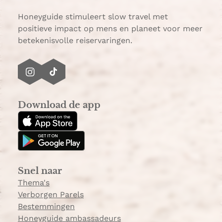
p
p
Honeyguide stimuleert slow travel met
positieve impact op mens en planeet voor meer
betekenisvolle reiservaringen.
I
T
n
i
s
k
Download de app
t
T
a
o
g
k
r
a
Snel naar
m
Thema's
Verborgen Parels
Bestemmingen
Honeyguide ambassadeurs