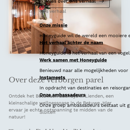
e
Alles over ons verhaal
Ons verhaal
Onze missie
Honeyguide wil de wereld een mooiere e
Het verhaal achter de naam
Honeyguide is het verhaal van een vogel 
Werk samen met Honeyguide
Benieuwd naar alle mogelijkheden voor
Instameets
Over deze verborgen parel
In opdracht van destinaties en reisorga
Onze ambassadeurs
Ontdek het Betuwsch Badhuys in Lienden, een
kleinschalige wellnessoase in de Betuwe. Hier
Onze groep ambassadeurs bestaat uit ge
ervaar je echte ontspanning te midden van de
Sluiten
natuur!