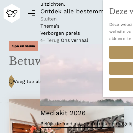
uitzichten.
Deze w
Ontdek alle bestemmingen
M
e
Sluiten
Deze websit
n
Thema's
G
website zo 
u
Verborgen parels
a
akkoord te 
Terug
Ons verhaal
n
Spa en sauna
a
a
Betuwsch Badhuys
r
d
e
Voeg toe als favoriet
Voeg toe als favoriet
h
o
m
e
p
Mediakit 2026
a
Bekijk de mediakit en ontdek de mogel
g