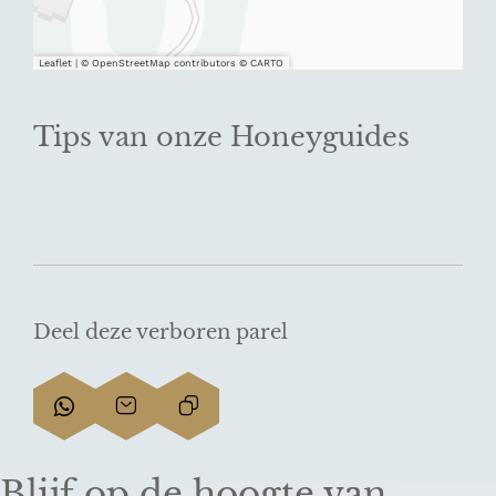
Leaflet
|
© OpenStreetMap contributors © CARTO
Tips van onze Honeyguides
Deel deze verboren parel
D
D
L
e
e
i
e
e
n
Blijf op de hoogte van