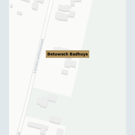
Betuwsch Badhuys