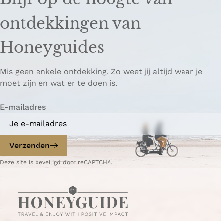
l
l
k
d
d
k
ontdekkingen van
e
e
o
z
z
p
Honeyguides
e
e
i
p
p
ë
Mis geen enkele ontdekking. Zo weet jij altijd waar je
a
a
r
moet zijn en wat er te doen is.
g
g
e
i
i
n
E-mailadres
n
n
a
a
o
o
p
p
Verzenden
W
e
Deze site is beveiligd door reCAPTCHA.
h
-
a
m
t
a
s
i
A
l