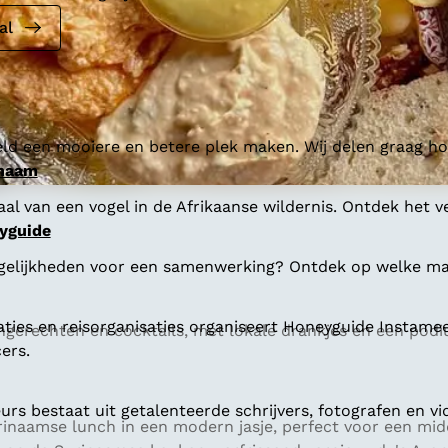
al
ld een mooiere en betere plek maken. Wij delen graag hoe
 naam
al van een vogel in de Afrikaanse wildernis. Ontdek het v
yguide
gelijkheden voor een samenwerking? Ontdek op welke man
aties en reisorganisaties organiseert Honeyguide Instamee
hgerechten en cocktails, met lokale drankjes en een pod
ers.
s bestaat uit getalenteerde schrijvers, fotografen en vi
urinaamse lunch in een modern jasje, perfect voor een mid