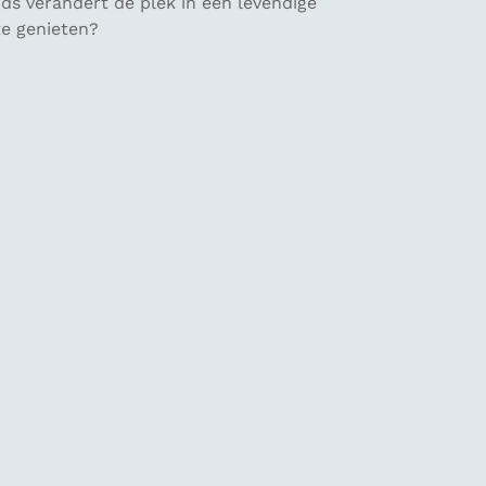
nds verandert de plek in een levendige
te genieten?