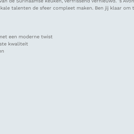
 van de Surinaamse keuken, verfrissend vernieuwd. 's Avo
okale talenten de sfeer compleet maken. Ben jij klaar om 
 met een moderne twist
te kwaliteit
en