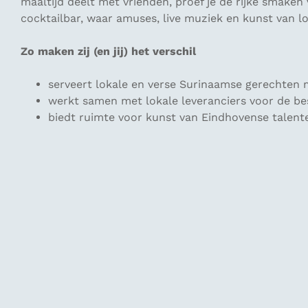
maaltijd deelt met vrienden, proef je de rijke smaken
cocktailbar, waar amuses, live muziek en kunst van l
Zo maken zij (en jij) het verschil
serveert lokale en verse Surinaamse gerechten
werkt samen met lokale leveranciers voor de bes
biedt ruimte voor kunst van Eindhovense talent