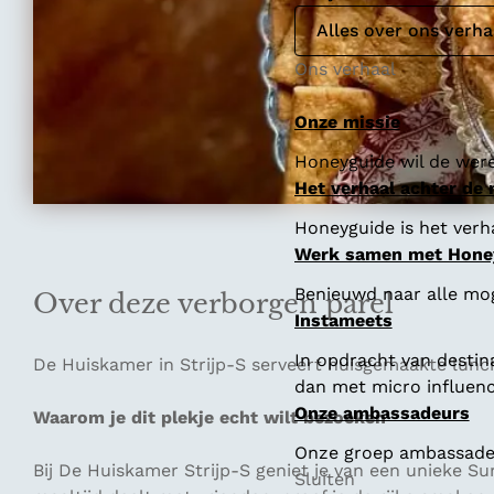
Alles over ons verha
Ons verhaal
Onze missie
Honeyguide wil de were
Het verhaal achter de
Honeyguide is het verha
Werk samen met Hone
Benieuwd naar alle mo
Over deze verborgen parel
Instameets
In opdracht van destin
De Huiskamer in Strijp-S serveert huisgemaakte lunc
dan met micro influenc
Onze ambassadeurs
Waarom je dit plekje echt wilt bezoeken
Onze groep ambassadeur
Bij De Huiskamer Strijp-S geniet je van een unieke S
Sluiten