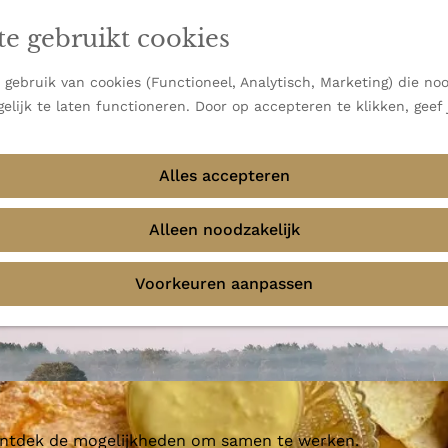
en vooral bekend om zijn indrukwekkende Alpen, maar ook
te gebruikt cookies
 uitzichten.
emmingen
gebruik van cookies (Functioneel, Analytisch, Marketing) die noo
elijk te laten functioneren. Door op accepteren te klikken, geef
Alles accepteren
mer
Alleen noodzakelijk
Voorkeuren aanpassen
 ontdek de mogelijkheden om samen te werken.