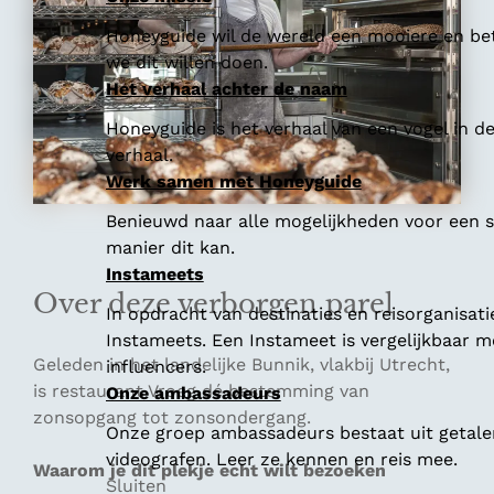
Honeyguide wil de wereld een mooiere en bet
we dit willen doen.
Het verhaal achter de naam
Honeyguide is het verhaal van een vogel in d
verhaal.
Werk samen met Honeyguide
Benieuwd naar alle mogelijkheden voor een
manier dit kan.
Instameets
Over deze verborgen parel
In opdracht van destinaties en reisorganisat
Instameets. Een Instameet is vergelijkbaar 
Geleden in het landelijke Bunnik, vlakbij Utrecht,
influencers.
is restaurant Vroeg dé bestemming van
Onze ambassadeurs
zonsopgang tot zonsondergang.
Onze groep ambassadeurs bestaat uit getalen
videografen. Leer ze kennen en reis mee.
Waarom je dit plekje echt wilt bezoeken
Sluiten