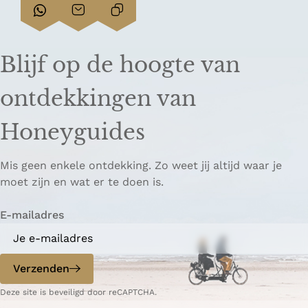
D
D
L
e
e
i
e
e
n
Blijf op de hoogte van
l
l
k
d
d
k
ontdekkingen van
e
e
o
z
z
p
Honeyguides
e
e
i
p
p
ë
Mis geen enkele ontdekking. Zo weet jij altijd waar je
a
a
r
moet zijn en wat er te doen is.
g
g
e
i
i
n
E-mailadres
n
n
a
a
o
o
p
p
Verzenden
W
e
Deze site is beveiligd door reCAPTCHA.
h
-