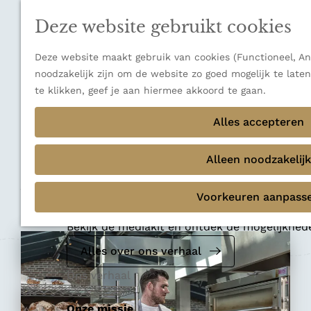
n
a
u
Verborgen parels
n
Deze website gebruikt cookies
Terug
Ons verhaal
a
a
Deze website maakt gebruik van cookies (Functioneel, Ana
r
noodzakelijk zijn om de website zo goed mogelijk te late
d
te klikken, geef je aan hiermee akkoord te gaan.
e
Restaurant
h
Alles accepteren
Restaurant Vroeg
o
m
Alleen noodzakelijk
e
Voeg toe als favoriet
p
Voeg toe als favoriet
Voorkeuren aanpass
Mediakit 2026
a
g
Bekijk de mediakit en ontdek de mogelijkhe
e
Alles over ons verhaal
Ons verhaal
Onze missie