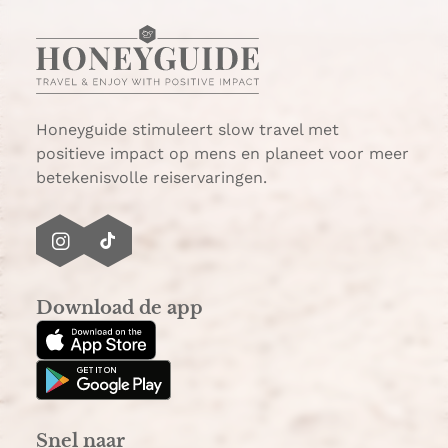
a
m
t
a
s
i
A
l
p
p
Honeyguide stimuleert slow travel met
positieve impact op mens en planeet voor meer
betekenisvolle reiservaringen.
I
T
n
i
s
k
Download de app
t
T
a
o
g
k
r
a
Snel naar
m