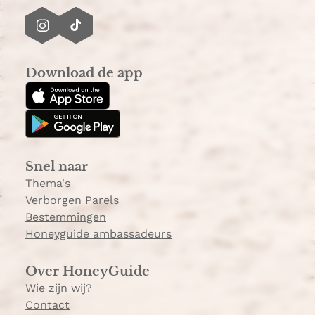
I
T
n
i
s
k
Download de app
t
T
a
o
g
k
r
a
Snel naar
m
Thema's
Verborgen Parels
Bestemmingen
Honeyguide ambassadeurs
Over HoneyGuide
Wie zijn wij?
Contact