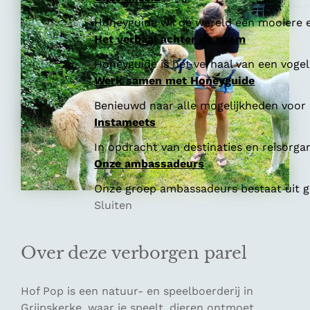
Honeyguide wil de wereld een mooiere e
Het verhaal achter de naam
Honeyguide is het verhaal van een vogel 
Werk samen met Honeyguide
Benieuwd naar alle mogelijkheden voor
Instameets
In opdracht van destinaties en reisorga
Onze ambassadeurs
Onze groep ambassadeurs bestaat uit ge
Sluiten
Over deze verborgen parel
Hof Pop is een natuur- en speelboerderij in
Grijpskerke, waar je speelt, dieren ontmoet,