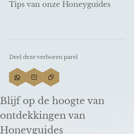
Tips van onze Honeyguides
Deel deze verboren parel
D
D
L
e
e
i
e
e
n
Blijf op de hoogte van
l
l
k
d
d
k
ontdekkingen van
e
e
o
z
z
p
Honeyguides
e
e
i