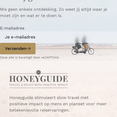
p
p
ë
Mis geen enkele ontdekking. Zo weet jij altijd waar je
a
a
r
moet zijn en wat er te doen is.
g
g
e
i
i
n
E-mailadres
n
n
a
a
o
o
p
p
Verzenden
W
e
Deze site is beveiligd door reCAPTCHA.
h
-
a
m
t
a
s
i
A
l
p
p
Honeyguide stimuleert slow travel met
positieve impact op mens en planeet voor meer
betekenisvolle reiservaringen.