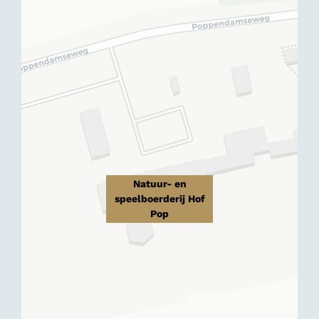
Natuur- en
speelboerderij Hof
Pop