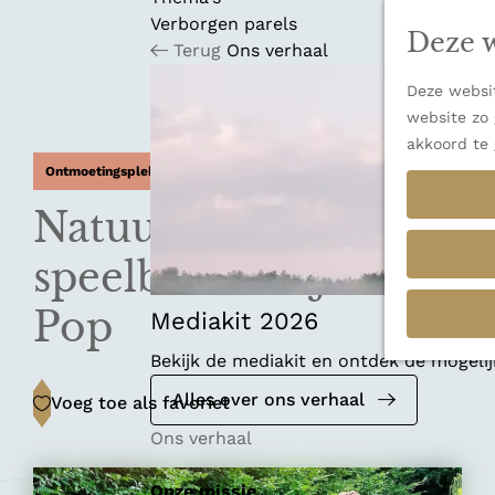
n
u
Verborgen parels
a
Deze w
Terug
Ons verhaal
n
a
Deze websit
a
website zo 
r
akkoord te 
d
Ontmoetingsplek
e
h
Natuur- en
o
m
speelboerderij Hof
e
Pop
p
Mediakit 2026
a
Bekijk de mediakit en ontdek de mogel
g
e
Voeg toe als favoriet
Alles over ons verhaal
Voeg toe als favoriet
Ons verhaal
Onze missie