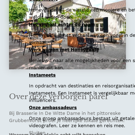
Honeyguide wil de wereld een mooiere en bet
we dit willen doen.
Het verhaal achter de naam
Honeyguide is het verhaal van een vogel in d
verhaal.
Werk samen met Honeyguide
Benieuwd naar alle mogelijkheden voor een
manier dit kan.
Instameets
In opdracht van destinaties en reisorganisat
Instameets. Een Instameet is vergelijkbaar 
Over deze verborgen parel
influencers.
Onze ambassadeurs
Bij Brasserie In De Witte Dame in het pittoreske
Onze groep ambassadeurs bestaat uit getalen
Grubbenvorst proef je heerlijke lokale gerechten.
videografen. Leer ze kennen en reis mee.
Sluiten
Waarom je dit plekje echt wilt bezoeken