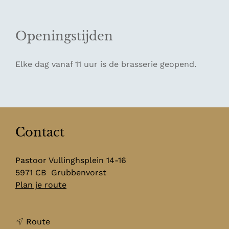
Openingstijden
Elke dag vanaf 11 uur is de brasserie geopend.
Contact
Pastoor Vullinghsplein 14-16
5971 CB
Grubbenvorst
n
Plan je route
a
a
n
r
Route