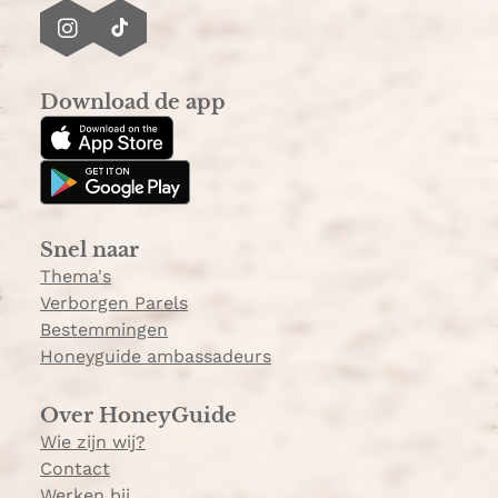
I
T
n
i
s
k
Download de app
t
T
a
o
g
k
r
a
Snel naar
m
Thema's
Verborgen Parels
Bestemmingen
Honeyguide ambassadeurs
Over HoneyGuide
Wie zijn wij?
Contact
Werken bij