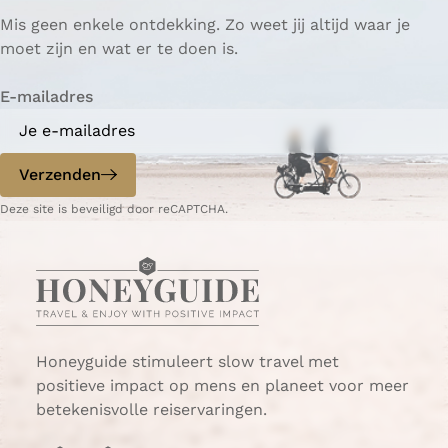
p
p
ë
Mis geen enkele ontdekking. Zo weet jij altijd waar je
a
a
r
moet zijn en wat er te doen is.
g
g
e
i
i
n
E-mailadres
n
n
a
a
o
o
p
p
Verzenden
W
e
Deze site is beveiligd door reCAPTCHA.
h
-
a
m
t
a
s
i
A
l
p
p
Honeyguide stimuleert slow travel met
positieve impact op mens en planeet voor meer
betekenisvolle reiservaringen.