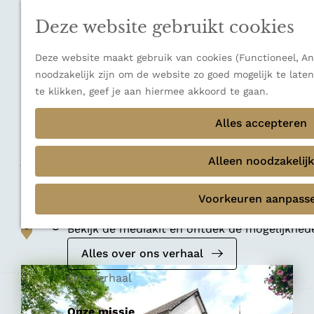
n
a
u
Verborgen parels
n
Deze website gebruikt cookies
Terug
Ons verhaal
a
a
Deze website maakt gebruik van cookies (Functioneel, Ana
r
noodzakelijk zijn om de website zo goed mogelijk te late
d
te klikken, geef je aan hiermee akkoord te gaan.
e
Restaurant
h
Alles accepteren
Brasserie In De
o
m
Alleen noodzakelijk
Witte Dame
e
p
Voorkeuren aanpass
Mediakit 2026
a
Voeg toe als favoriet
g
Voeg toe als favoriet
Bekijk de mediakit en ontdek de mogelijkhe
e
Alles over ons verhaal
Ons verhaal
Onze missie