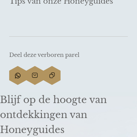
Tips van onze Honeyguides
Deel deze verboren parel
D
D
L
e
e
i
e
e
n
Blijf op de hoogte van
l
l
k
d
d
k
ontdekkingen van
e
e
o
z
z
p
Honeyguides
e
e
i