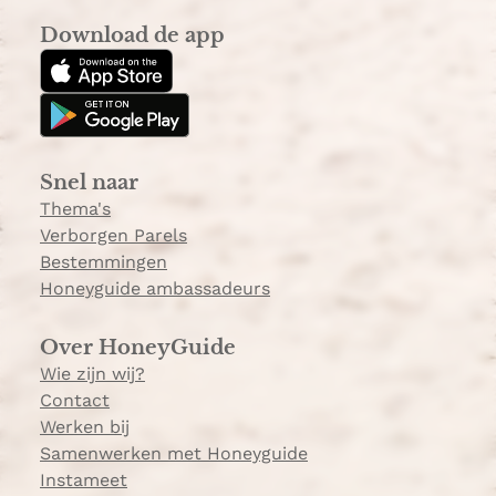
s
k
Download de app
t
T
a
o
g
k
r
a
Snel naar
m
Thema's
Verborgen Parels
Bestemmingen
Honeyguide ambassadeurs
Over HoneyGuide
Wie zijn wij?
Contact
Werken bij
Samenwerken met Honeyguide
Instameet