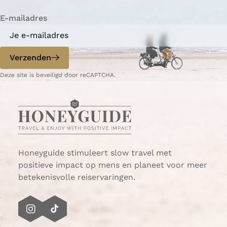
i
i
n
E-mailadres
n
n
a
a
o
o
p
p
Verzenden
W
e
Deze site is beveiligd door reCAPTCHA.
h
-
a
m
t
a
s
i
A
l
p
p
Honeyguide stimuleert slow travel met
positieve impact op mens en planeet voor meer
betekenisvolle reiservaringen.
I
T
n
i