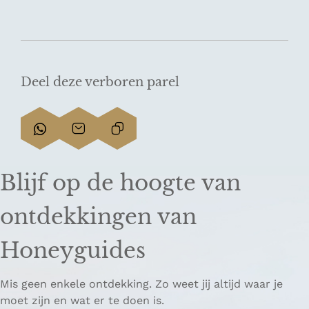
Deel deze verboren parel
D
D
L
e
e
i
e
e
n
Blijf op de hoogte van
l
l
k
d
d
k
ontdekkingen van
e
e
o
z
z
p
Honeyguides
e
e
i
p
p
ë
Mis geen enkele ontdekking. Zo weet jij altijd waar je
a
a
r
moet zijn en wat er te doen is.
g
g
e