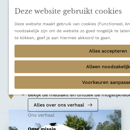
n
a
u
Verborgen parels
n
Deze website gebruikt cookies
Terug
Ons verhaal
a
a
Deze website maakt gebruik van cookies (Functioneel, Ana
r
noodzakelijk zijn om de website zo goed mogelijk te late
d
te klikken, geef je aan hiermee akkoord te gaan.
e
Camping
h
Alles accepteren
Kampeerterrein de
o
m
Alleen noodzakelijk
Blauwe Haan
e
p
Voorkeuren aanpass
Mediakit 2026
a
Voeg toe als favoriet
g
Voeg toe als favoriet
Bekijk de mediakit en ontdek de mogelijkhe
e
Alles over ons verhaal
Ons verhaal
Onze missie