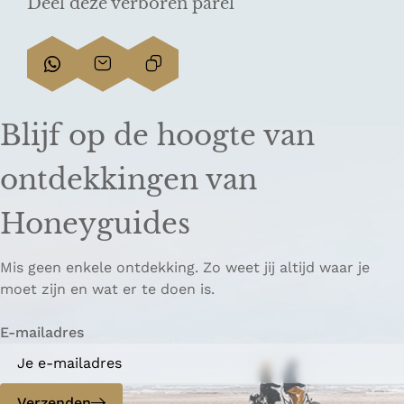
Deel deze verboren parel
D
D
L
e
e
i
e
e
n
Blijf op de hoogte van
l
l
k
d
d
k
ontdekkingen van
e
e
o
z
z
p
Honeyguides
e
e
i
p
p
ë
Mis geen enkele ontdekking. Zo weet jij altijd waar je
a
a
r
moet zijn en wat er te doen is.
g
g
e
i
i
n
E-mailadres
n
n
a
a
o
o
p
p
Verzenden