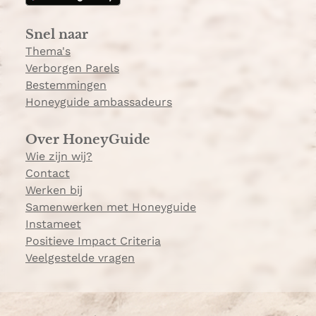
r
a
Snel naar
m
Thema's
Verborgen Parels
Bestemmingen
Honeyguide ambassadeurs
Over HoneyGuide
Wie zijn wij?
Contact
Werken bij
Samenwerken met Honeyguide
Instameet
Positieve Impact Criteria
Veelgestelde vragen