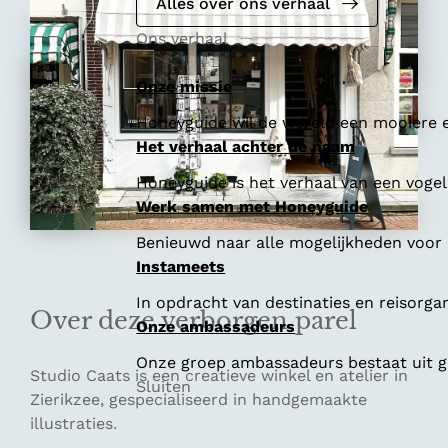
e
Alles over ons verhaal
Ons verhaal
Onze missie
Honeyguide wil de wereld een mooiere e
Het verhaal achter de naam
Honeyguide is het verhaal van een vogel 
Werk samen met Honeyguide
Benieuwd naar alle mogelijkheden voor
Instameets
In opdracht van destinaties en reisorga
Over deze verborgen parel
Onze ambassadeurs
Onze groep ambassadeurs bestaat uit ge
Studio Caats is een creatieve winkel en atelier in
Sluiten
Zierikzee, gespecialiseerd in handgemaakte
illustraties.