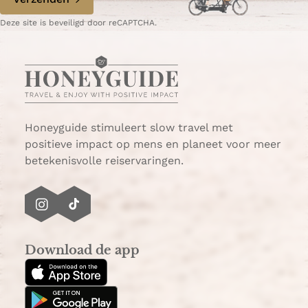
W
e
Deze site is beveiligd door reCAPTCHA.
h
-
a
m
t
a
s
i
A
l
p
p
Honeyguide stimuleert slow travel met
positieve impact op mens en planeet voor meer
betekenisvolle reiservaringen.
I
T
n
i
s
k
Download de app
t
T
a
o
g
k