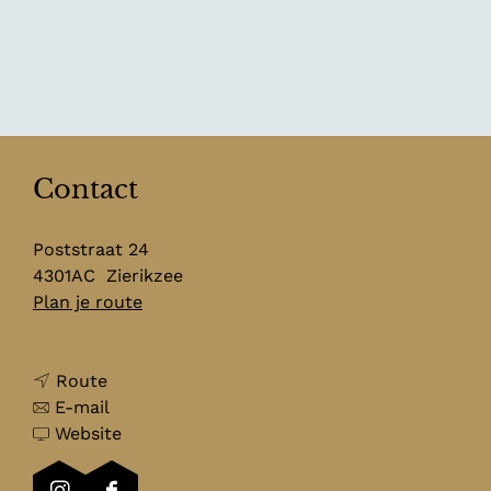
Contact
Poststraat 24
4301AC
Zierikzee
n
Plan je route
a
a
n
r
Route
a
n
W
E-mail
a
a
v
i
Website
r
a
a
n
W
r
n
k