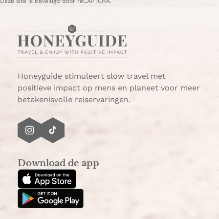
Deze site is beveiligd door reCAPTCHA.
h
-
a
m
t
a
s
i
A
l
p
p
Honeyguide stimuleert slow travel met
positieve impact op mens en planeet voor meer
betekenisvolle reiservaringen.
I
T
n
i
s
k
Download de app
t
T
a
o
g
k
r
a