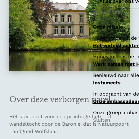
e
Alles over ons v
Ons verhaal
Onze missie
Honeyguide wil de 
Het verhaal achte
Honeyguide is het 
Werk samen met 
Benieuwd naar all
Instameets
In opdracht van de
Over deze verborgen parel
Onze ambassadeu
Onze groep ambassa
Hét startpunt voor een prachtige fiets- of
Sluiten
wandeltocht door de Baronie, dat is Natuurpoort
Landgoed Wolfslaar.