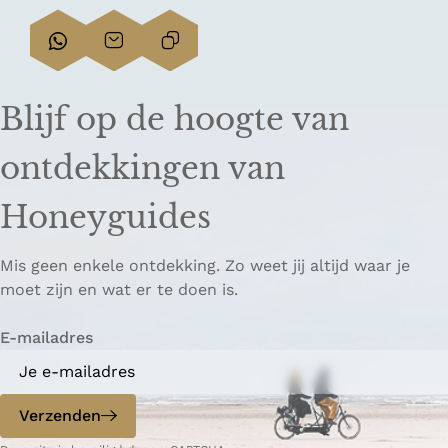
D
D
L
e
e
i
e
e
n
Blijf op de hoogte van
l
l
k
d
d
k
ontdekkingen van
e
e
o
z
z
p
Honeyguides
e
e
i
p
p
ë
Mis geen enkele ontdekking. Zo weet jij altijd waar je
a
a
r
moet zijn en wat er te doen is.
g
g
e
i
i
n
E-mailadres
n
n
a
a
o
o
p
p
Verzenden
W
e