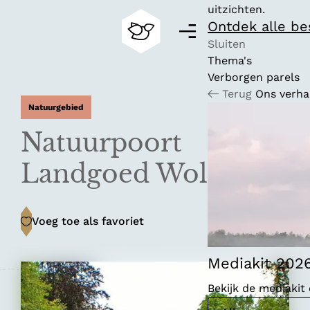
uitzichten.
Ontdek alle b
M
e
Sluiten
n
Thema's
G
u
Verborgen parels
a
Terug
Ons verha
n
Natuurgebied
a
a
Natuurpoort
r
d
Landgoed Wolfslaar
e
h
o
Voeg toe als favoriet
Voeg toe als favoriet
m
e
p
Mediakit 202
a
Bekijk de mediaki
g