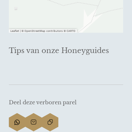
Leaflet
|
© OpenStreetMap contributors © CARTO
Tips van onze Honeyguides
Deel deze verboren parel
D
D
L