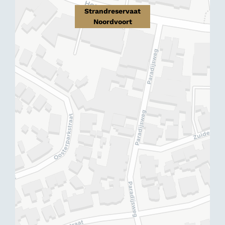
Strandreservaat
Noordvoort