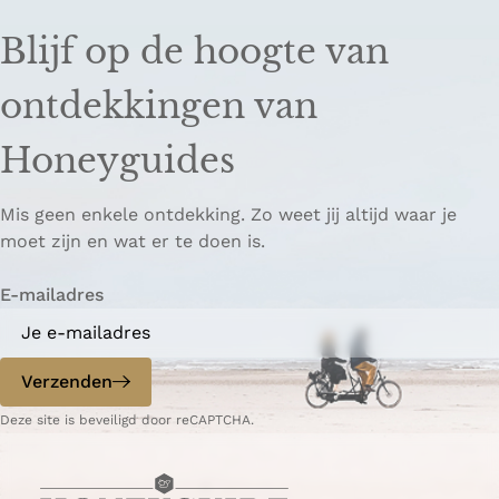
e
e
i
e
e
n
Blijf op de hoogte van
l
l
k
d
d
k
ontdekkingen van
e
e
o
z
z
p
Honeyguides
e
e
i
p
p
ë
Mis geen enkele ontdekking. Zo weet jij altijd waar je
a
a
r
moet zijn en wat er te doen is.
g
g
e
i
i
n
E-mailadres
n
n
a
a
o
o
p
p
Verzenden
W
e
Deze site is beveiligd door reCAPTCHA.
h
-
a
m
t
a