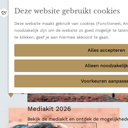
uitzichten.
Deze website gebruikt cookies
Ontdek alle bestemmingen
M
e
Sluiten
G
Deze website maakt gebruik van cookies (Functioneel, Ana
n
Thema's
a
noodzakelijk zijn om de website zo goed mogelijk te late
u
Verborgen parels
n
te klikken, geef je aan hiermee akkoord te gaan.
Terug
Ons verhaal
a
Natuurgebied
a
Alles accepteren
r
Strandreservaat
d
Alleen noodzakelijk
Noordvoort
e
h
Voorkeuren aanpass
o
m
Voeg toe als favoriet
Voeg toe als favoriet
e
p
Mediakit 2026
a
g
Bekijk de mediakit en ontdek de mogelijkhe
e