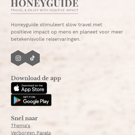
s
i
A
l
p
p
Honeyguide stimuleert slow travel met
positieve impact op mens en planeet voor meer
betekenisvolle reiservaringen.
I
T
n
i
s
k
Download de app
t
T
a
o
g
k
r
a
Snel naar
m
Thema's
Verborgen Parels