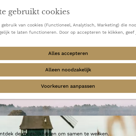
en vooral bekend om zijn indrukwekkende Alpen, maar ook
te gebruikt cookies
 uitzichten.
emmingen
gebruik van cookies (Functioneel, Analytisch, Marketing) die noo
elijk te laten functioneren. Door op accepteren te klikken, geef
Alles accepteren
ekerscentrum de Bree
Alleen noodzakelijk
Voorkeuren aanpassen
 ontdek de mogelijkheden om samen te werken.