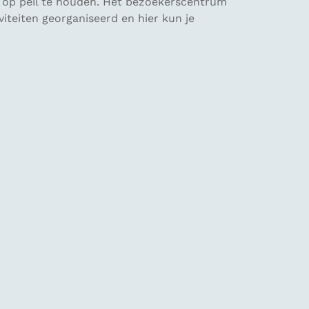
 op peil te houden. Het bezoekerscentrum
iteiten georganiseerd en hier kun je