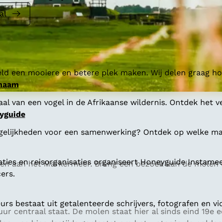
al
ld een mooiere en betere plek maken. Wij delen graag hoe
 naam
al van een vogel in de Afrikaanse wildernis. Ontdek het v
yguide
gelijkheden voor een samenwerking? Ontdek op welke man
aties en reisorganisaties organiseert Honeyguide Instamee
nden aan het Markermeer. Breng een bezoek aan de molen
ers.
s bestaat uit getalenteerde schrijvers, fotografen en vi
uur centraal staat. De molen staat hier al sinds eind 19e