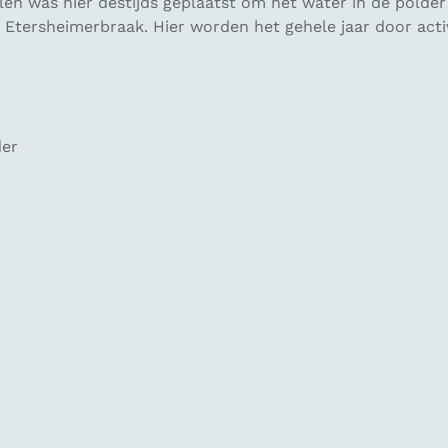
n was hier destijds geplaatst om het water in de polder
 Etersheimerbraak. Hier worden het gehele jaar door activ
der