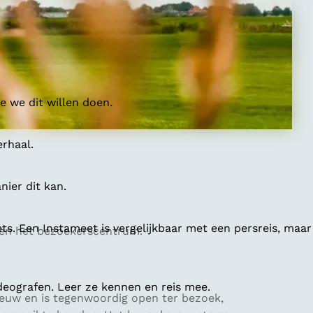
 we dit willen doen.
erhaal.
ier dit kan.
ts. Een Instameet is vergelijkbaar met een persreis, maar
 en het bezoekerscentrum.
deografen. Leer ze kennen en reis mee.
 eeuw en is tegenwoordig open ter bezoek,