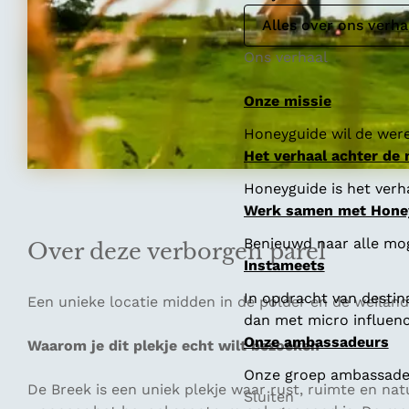
Alles over ons verha
Ons verhaal
Onze missie
Honeyguide wil de were
Het verhaal achter de
Honeyguide is het verha
Werk samen met Hone
Benieuwd naar alle mo
Over deze verborgen parel
Instameets
In opdracht van destin
Een unieke locatie midden in de polder en de weila
dan met micro influenc
Onze ambassadeurs
Waarom je dit plekje echt wilt bezoeken
Onze groep ambassadeur
De Breek is een uniek plekje waar rust, ruimte en nat
Sluiten