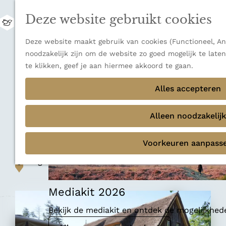
uitzichten.
Deze website gebruikt cookies
Ontdek alle bestemmingen
M
e
Sluiten
G
Deze website maakt gebruik van cookies (Functioneel, Ana
n
Thema's
a
noodzakelijk zijn om de website zo goed mogelijk te late
u
Verborgen parels
n
te klikken, geef je aan hiermee akkoord te gaan.
Terug
Ons verhaal
a
Restaurant
a
Alles accepteren
r
Restaurant de
d
Alleen noodzakelijk
Rheezerbelten
e
h
Voorkeuren aanpass
o
m
Voeg toe als favoriet
Voeg toe als favoriet
e
p
Mediakit 2026
a
g
Bekijk de mediakit en ontdek de mogelijkhe
e