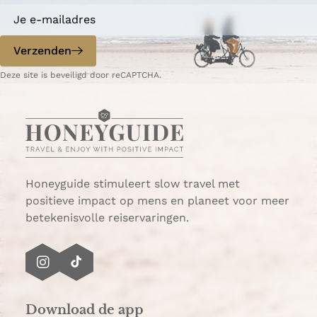
a
a
o
o
p
p
Verzenden
W
e
Deze site is beveiligd door reCAPTCHA.
h
-
a
m
t
a
s
i
A
l
p
p
Honeyguide stimuleert slow travel met
positieve impact op mens en planeet voor meer
betekenisvolle reiservaringen.
I
T
n
i
s
k
Download de app