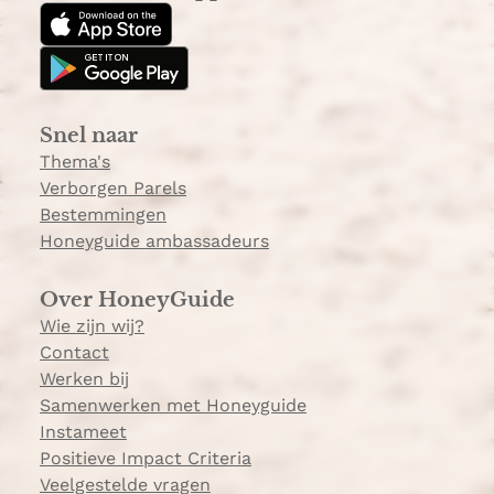
t
T
a
o
g
k
r
a
Snel naar
m
Thema's
Verborgen Parels
Bestemmingen
Honeyguide ambassadeurs
Over HoneyGuide
Wie zijn wij?
Contact
Werken bij
Samenwerken met Honeyguide
Instameet
Positieve Impact Criteria
Veelgestelde vragen