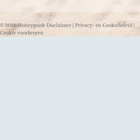
© 2026 Honeyguide
Disclaimer
|
Privacy- en Cookiebeleid
|
Cookie voorkeuren