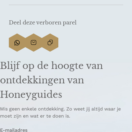
Deel deze verboren parel
D
D
L
e
e
i
e
e
n
Blijf op de hoogte van
l
l
k
d
d
k
ontdekkingen van
e
e
o
z
z
p
Honeyguides
e
e
i
p
p
ë
Mis geen enkele ontdekking. Zo weet jij altijd waar je
a
a
r
moet zijn en wat er te doen is.
g
g
e
i
i
n
E-mailadres
n
n