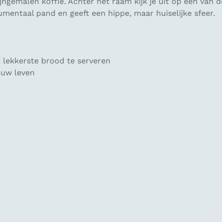
ijngemalen koffie. Achter het raam kijk je uit op een van 
umentaal pand en geeft een hippe, maar huiselijke sfeer.
 lekkerste brood te serveren
euw leven