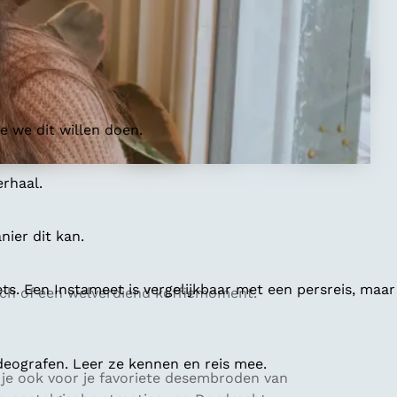
 we dit willen doen.
erhaal.
ier dit kan.
ts. Een Instameet is vergelijkbaar met een persreis, maar
lunch of een welverdiend koffiemoment.
deografen. Leer ze kennen en reis mee.
m je ook voor je favoriete desembroden van