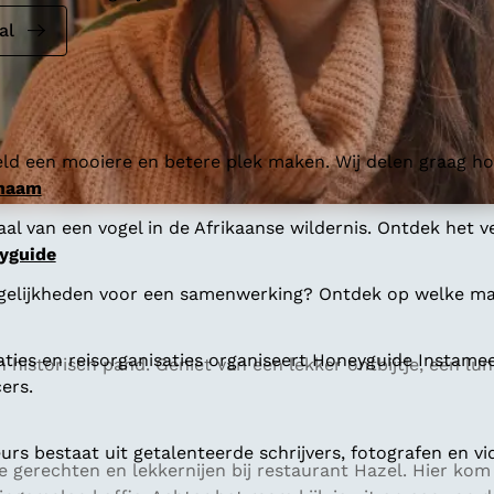
al
ld een mooiere en betere plek maken. Wij delen graag hoe
 naam
al van een vogel in de Afrikaanse wildernis. Ontdek het v
yguide
gelijkheden voor een samenwerking? Ontdek op welke man
aties en reisorganisaties organiseert Honeyguide Instamee
een historisch pand. Geniet van een lekker ontbijtje, een 
ers.
s bestaat uit getalenteerde schrijvers, fotografen en vi
de gerechten en lekkernijen bij restaurant Hazel. Hier ko