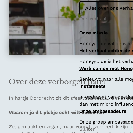
Alles over ons verha
Ons verhaal
Onze missie
Honeyguide wil de were
Het verhaal achter de
Honeyguide is het verha
Werk samen met Hone
Benieuwd naar alle mo
Over deze verborgen parel
Instameets
In opdracht van destin
In hartje Dordrecht zit dit sfeervolle restaurant in 
dan met micro influenc
Onze ambassadeurs
Waarom je dit plekje echt wilt bezoeken
Onze groep ambassadeur
Zelfgemaakt en vegan, maar vooral overheerlijk zijn 
Sluiten