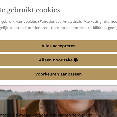
en vooral bekend om zijn indrukwekkende Alpen, maar ook
te gebruikt cookies
 uitzichten.
emmingen
gebruik van cookies (Functioneel, Analytisch, Marketing) die noo
elijk te laten functioneren. Door op accepteren te klikken, geef
Alles accepteren
Alleen noodzakelijk
Voorkeuren aanpassen
 ontdek de mogelijkheden om samen te werken.