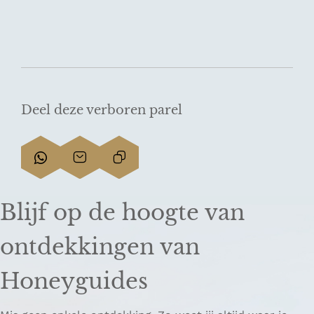
Deel deze verboren parel
D
D
L
e
e
i
e
e
n
Blijf op de hoogte van
l
l
k
d
d
k
ontdekkingen van
e
e
o
z
z
p
Honeyguides
e
e
i
p
p
ë