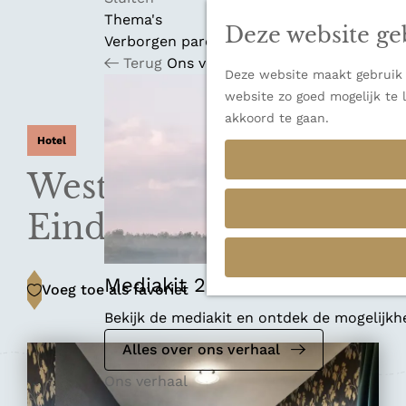
n
a
u
Thema's
Deze website ge
n
Verborgen parels
a
Terug
Ons verhaal
Deze website maakt gebruik v
a
website zo goed mogelijk te 
r
akkoord te gaan.
d
Hotel
e
h
WestCord Hotel
o
m
Eindhoven
e
p
a
Mediakit 2026
Voeg toe als favoriet
Voeg toe als favoriet
g
Bekijk de mediakit en ontdek de mogelijk
e
Alles over ons verhaal
Ons verhaal