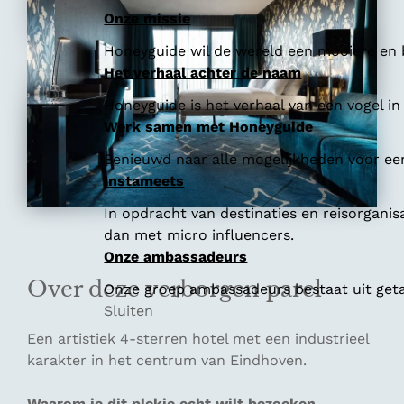
Onze missie
Honeyguide wil de wereld een mooiere en b
Het verhaal achter de naam
Honeyguide is het verhaal van een vogel in
Werk samen met Honeyguide
Benieuwd naar alle mogelijkheden voor e
Instameets
In opdracht van destinaties en reisorganis
dan met micro influencers.
Onze ambassadeurs
Over deze verborgen parel
Onze groep ambassadeurs bestaat uit getal
Sluiten
Een artistiek 4-sterren hotel met een industrieel
karakter in het centrum van Eindhoven.
Waarom je dit plekje echt wilt bezoeken