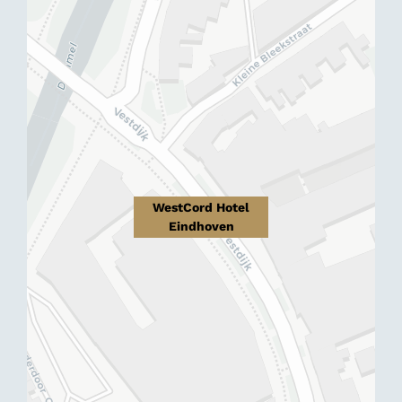
WestCord Hotel
Eindhoven