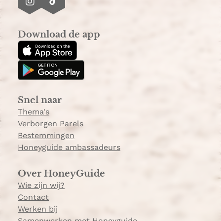
I
T
n
i
s
k
Download de app
t
T
a
o
g
k
r
a
Snel naar
m
Thema's
Verborgen Parels
Bestemmingen
Honeyguide ambassadeurs
Over HoneyGuide
Wie zijn wij?
Contact
Werken bij
Samenwerken met Honeyguide