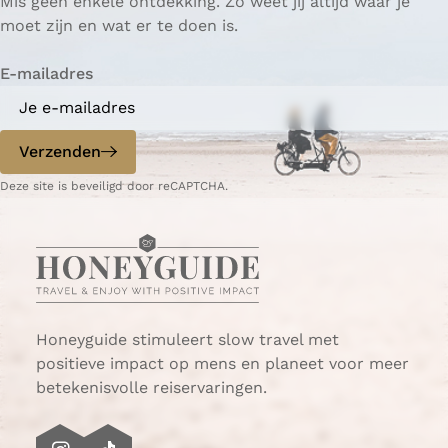
Mis geen enkele ontdekking. Zo weet jij altijd waar je
a
a
r
moet zijn en wat er te doen is.
g
g
e
i
i
n
E-mailadres
n
n
a
a
o
o
p
p
Verzenden
W
e
Deze site is beveiligd door reCAPTCHA.
h
-
a
m
t
a
s
i
A
l
p
p
Honeyguide stimuleert slow travel met
positieve impact op mens en planeet voor meer
betekenisvolle reiservaringen.