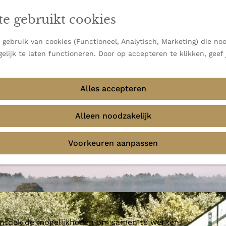
en vooral bekend om zijn indrukwekkende Alpen, maar ook
te gebruikt cookies
 uitzichten.
emmingen
gebruik van cookies (Functioneel, Analytisch, Marketing) die noo
elijk te laten functioneren. Door op accepteren te klikken, geef
Alles accepteren
Alleen noodzakelijk
Voorkeuren aanpassen
 ontdek de mogelijkheden om samen te werken.