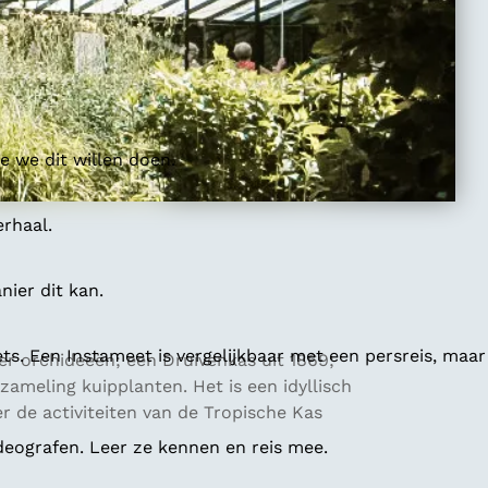
 we dit willen doen.
erhaal.
ier dit kan.
ts. Een Instameet is vergelijkbaar met een persreis, maar
r orchideeën; een Druivenkas uit 1869;
ameling kuipplanten. Het is een idyllisch
r de activiteiten van de Tropische Kas
deografen. Leer ze kennen en reis mee.