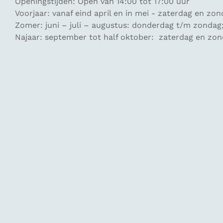
Openingstijden: Open van 14:00 tot 17:00 uur
Voorjaar: vanaf eind april en in mei - zaterdag en zo
Zomer: juni – juli – augustus: donderdag t/m zondag
Najaar: september tot half oktober: zaterdag en zo