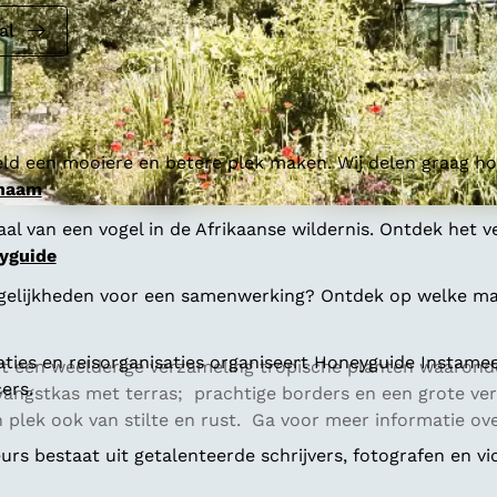
al
ld een mooiere en betere plek maken. Wij delen graag hoe
 naam
al van een vogel in de Afrikaanse wildernis. Ontdek het v
yguide
gelijkheden voor een samenwerking? Ontdek op welke man
aties en reisorganisaties organiseert Honeyguide Instamee
t een weelderige verzameling tropische planten waaronde
ers.
vangstkas met terras; prachtige borders en een grote verz
 plek ook van stilte en rust. Ga voor meer informatie ove
s bestaat uit getalenteerde schrijvers, fotografen en vi