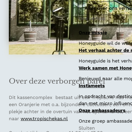
Alles over ons verha
Ons verhaal
Onze missie
Honeyguide wil de were
Het verhaal achter de
Honeyguide is het verha
Werk samen met Hone
Benieuwd naar alle mo
Over deze verborgen parel
Instameets
In opdracht van destin
Dit kassencomplex bestaat uit een Tropische Kas me
dan met micro influenc
een Oranjerie met o.a. bijzondere cactussen; een ont
Onze ambassadeurs
plekje achter in de overtuin van het Lycklamahûs, een
naar
www.tropischekas.nl
Onze groep ambassadeur
Sluiten