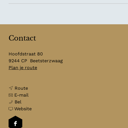
Contact
Hoofdstraat 80
9244 CP
Beetsterzwaag
n
Plan je route
a
a
n
r
Route
a
n
T
E-mail
T
a
a
r
Bel
r
r
a
v
o
Website
o
T
r
a
p
p
r
T
n
i
F