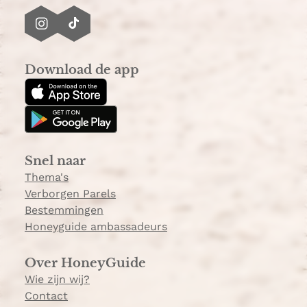
I
T
n
i
s
k
Download de app
t
T
a
o
g
k
r
a
Snel naar
m
Thema's
Verborgen Parels
Bestemmingen
Honeyguide ambassadeurs
Over HoneyGuide
Wie zijn wij?
Contact