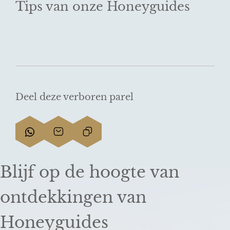
Tips van onze Honeyguides
Deel deze verboren parel
D
D
L
e
e
i
e
e
n
Blijf op de hoogte van
l
l
k
d
d
k
ontdekkingen van
e
e
o
z
z
p
Honeyguides
e
e
i