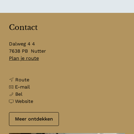
Contact
Dalweg 4 4
7638 PB
Nutter
n
Plan je route
a
a
n
r
Route
a
n
S
E-mail
S
a
a
p
Bel
p
r
a
v
a
Website
a
S
r
a
B
B
p
S
n
o
Meer ontdekken
o
a
p
S
e
e
B
a
p
r