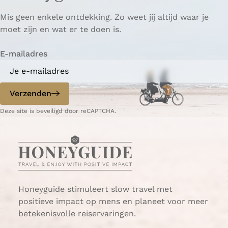
p
p
ë
Mis geen enkele ontdekking. Zo weet jij altijd waar je
a
a
r
moet zijn en wat er te doen is.
g
g
e
i
i
n
E-mailadres
n
n
a
a
o
o
p
p
Verzenden
W
e
Deze site is beveiligd door reCAPTCHA.
h
-
a
m
t
a
s
i
A
l
p
p
Honeyguide stimuleert slow travel met
positieve impact op mens en planeet voor meer
betekenisvolle reiservaringen.