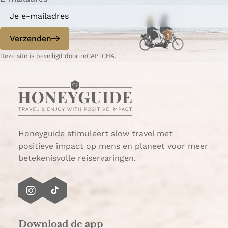
a
a
o
o
p
p
Verzenden
W
e
Deze site is beveiligd door reCAPTCHA.
h
-
a
m
t
a
s
i
A
l
p
p
Honeyguide stimuleert slow travel met
positieve impact op mens en planeet voor meer
betekenisvolle reiservaringen.
I
T
n
i
s
k
Download de app