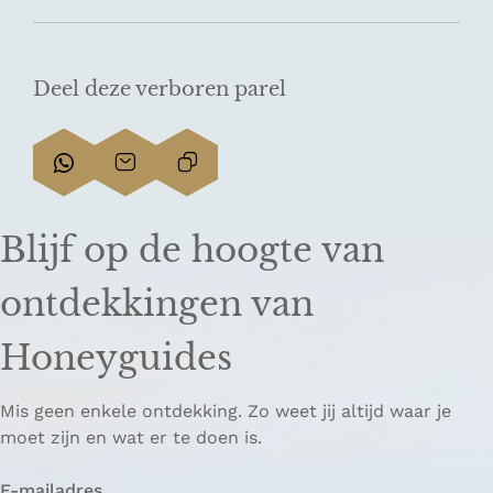
Deel deze verboren parel
D
D
L
e
e
i
e
e
n
Blijf op de hoogte van
l
l
k
d
d
k
ontdekkingen van
e
e
o
z
z
p
Honeyguides
e
e
i
p
p
ë
Mis geen enkele ontdekking. Zo weet jij altijd waar je
a
a
r
moet zijn en wat er te doen is.
g
g
e
i
i
n
E-mailadres
n
n