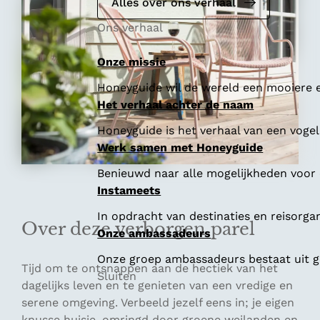
e
Alles over ons verhaal
Ons verhaal
Onze missie
Honeyguide wil de wereld een mooiere e
Het verhaal achter de naam
Honeyguide is het verhaal van een vogel 
Werk samen met Honeyguide
Benieuwd naar alle mogelijkheden voor
Instameets
In opdracht van destinaties en reisorga
Over deze verborgen parel
Onze ambassadeurs
Onze groep ambassadeurs bestaat uit ge
Tijd om te ontsnappen aan de hectiek van het
Sluiten
dagelijks leven en te genieten van een vredige en
serene omgeving. Verbeeld jezelf eens in; je eigen
knusse huisje, omringd door groene weilanden en