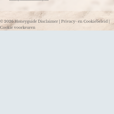
© 2026 Honeyguide
Disclaimer
|
Privacy- en Cookiebeleid
|
Cookie voorkeuren