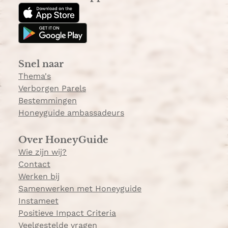
t
T
a
o
g
k
r
a
Snel naar
m
Thema's
Verborgen Parels
Bestemmingen
Honeyguide ambassadeurs
Over HoneyGuide
Wie zijn wij?
Contact
Werken bij
Samenwerken met Honeyguide
Instameet
Positieve Impact Criteria
Veelgestelde vragen