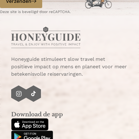
Verzenden
W
e
Deze site is beveiligd door reCAPTCHA.
h
-
a
m
t
a
s
i
A
l
p
p
Honeyguide stimuleert slow travel met
positieve impact op mens en planeet voor meer
betekenisvolle reiservaringen.
I
T
n
i
s
k
Download de app
t
T
a
o
g
k