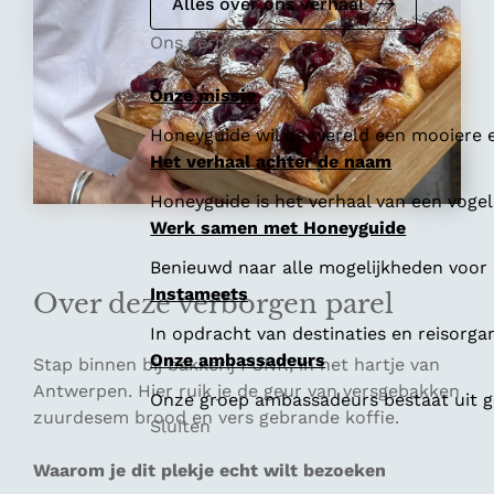
e
Alles over ons verhaal
Ons verhaal
Onze missie
Honeyguide wil de wereld een mooiere e
Het verhaal achter de naam
Honeyguide is het verhaal van een vogel 
Werk samen met Honeyguide
Benieuwd naar alle mogelijkheden voor
Instameets
Over deze verborgen parel
In opdracht van destinaties en reisorga
Onze ambassadeurs
Stap binnen bij bakkerij FUNK, in het hartje van
Antwerpen. Hier ruik je de geur van versgebakken
Onze groep ambassadeurs bestaat uit ge
zuurdesem brood en vers gebrande koffie.
Sluiten
Waarom je dit plekje echt wilt bezoeken