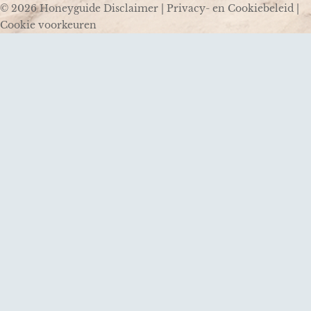
© 2026 Honeyguide
Disclaimer
|
Privacy- en Cookiebeleid
|
Cookie voorkeuren