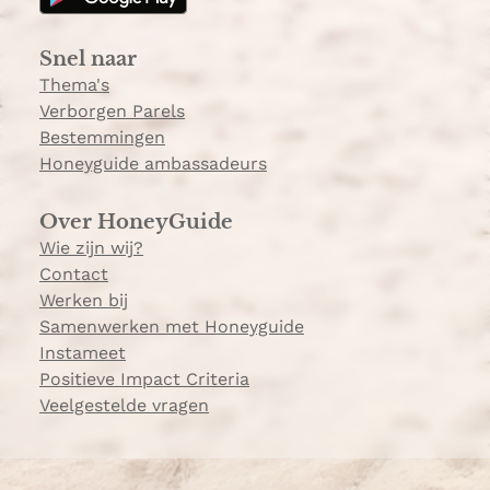
r
a
Snel naar
m
Thema's
Verborgen Parels
Bestemmingen
Honeyguide ambassadeurs
Over HoneyGuide
Wie zijn wij?
Contact
Werken bij
Samenwerken met Honeyguide
Instameet
Positieve Impact Criteria
Veelgestelde vragen