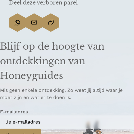
Deel deze verboren parel
D
D
L
e
e
i
e
e
n
Blijf op de hoogte van
l
l
k
d
d
k
ontdekkingen van
e
e
o
z
z
p
Honeyguides
e
e
i
p
p
ë
Mis geen enkele ontdekking. Zo weet jij altijd waar je
a
a
r
moet zijn en wat er te doen is.
g
g
e
i
i
n
E-mailadres
n
n
a
a
o
o
p
p