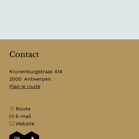
Contact
Kronenburgstraat 41A
2000
Antwerpen
n
Plan je route
a
a
n
r
Route
a
n
B
E-mail
a
a
v
a
Website
r
a
a
k
B
r
n
k