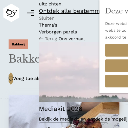
uitzichten.
Deze w
Ontdek alle bestemmingen
M
e
Sluiten
Deze websit
n
Thema's
G
website zo 
u
Verborgen parels
a
akkoord te 
Terug
Ons verhaal
n
Bakkerij
a
a
Bakkerij FUNK
r
d
e
Voeg toe als favoriet
Voeg toe als favoriet
h
o
m
e
p
Mediakit 2026
a
Bekijk de mediakit en ontdek de mogel
g