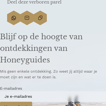
Deel deze verboren parel
D
D
L
e
e
i
e
e
n
Blijf op de hoogte van
l
l
k
d
d
k
ontdekkingen van
e
e
o
z
z
p
Honeyguides
e
e
i
p
p
ë
Mis geen enkele ontdekking. Zo weet jij altijd waar je
a
a
r
moet zijn en wat er te doen is.
g
g
e
i
i
n
E-mailadres
n
n
a
a
o
o
p
p