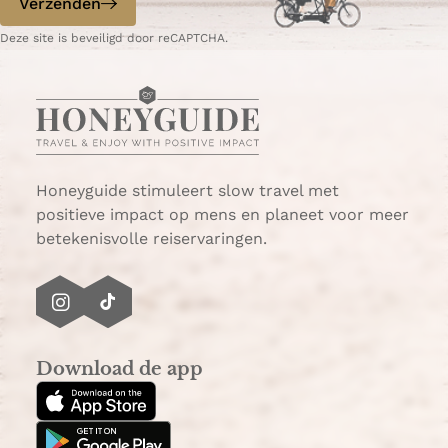
Verzenden
W
e
Deze site is beveiligd door reCAPTCHA.
h
-
a
m
t
a
s
i
A
l
p
p
Honeyguide stimuleert slow travel met
positieve impact op mens en planeet voor meer
betekenisvolle reiservaringen.
I
T
n
i
s
k
Download de app
t
T
a
o
g
k