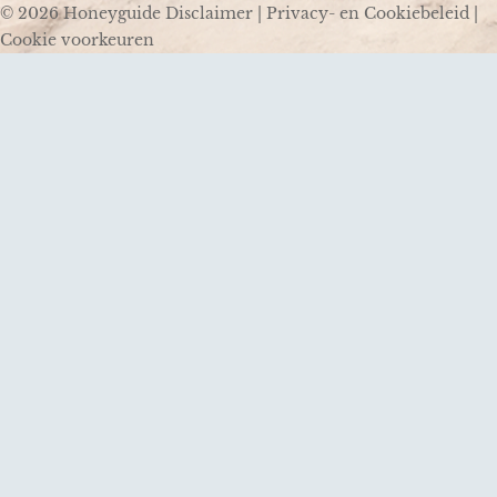
© 2026 Honeyguide
Disclaimer
|
Privacy- en Cookiebeleid
|
Cookie voorkeuren