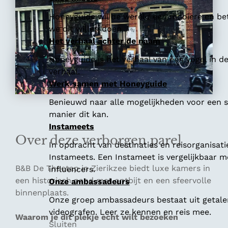
Honeyguide wil de wereld een mooiere en bet
we dit willen doen.
Het verhaal achter de naam
Honeyguide is het verhaal van een vogel in d
verhaal.
Werk samen met Honeyguide
Benieuwd naar alle mogelijkheden voor een
manier dit kan.
Instameets
Over deze verborgen parel
In opdracht van destinaties en reisorganisat
Instameets. Een Instameet is vergelijkbaar 
B&B De Theetap in Zierikzee biedt luxe kamers in
influencers.
een historisch pand met ontbijt en een sfeervolle
Onze ambassadeurs
binnenplaats.
Onze groep ambassadeurs bestaat uit getalen
videografen. Leer ze kennen en reis mee.
Waarom je dit plekje echt wilt bezoeken
Sluiten