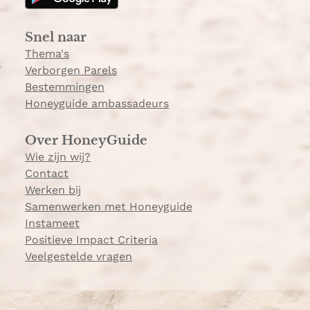
r
a
Snel naar
m
Thema's
Verborgen Parels
Bestemmingen
Honeyguide ambassadeurs
Over HoneyGuide
Wie zijn wij?
Contact
Werken bij
Samenwerken met Honeyguide
Instameet
Positieve Impact Criteria
Veelgestelde vragen