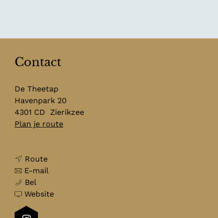
Contact
De Theetap
Havenpark 20
4301 CD
Zierikzee
n
Plan je route
a
a
n
r
Route
a
n
B
E-mail
B
a
a
&
Bel
&
r
a
v
B
Website
B
B
r
a
D
D
&
B
n
e