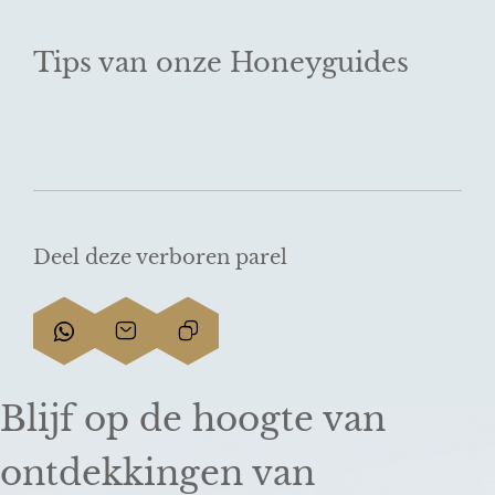
Tips van onze Honeyguides
Deel deze verboren parel
D
D
L
e
e
i
e
e
n
Blijf op de hoogte van
l
l
k
d
d
k
ontdekkingen van
e
e
o