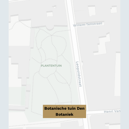
Botanische tuin Den
Botaniek