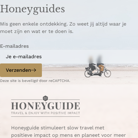
z
z
p
Honeyguides
e
e
i
p
p
ë
Mis geen enkele ontdekking. Zo weet jij altijd waar je
a
a
r
moet zijn en wat er te doen is.
g
g
e
i
i
n
E-mailadres
n
n
a
a
o
o
p
p
Verzenden
W
e
Deze site is beveiligd door reCAPTCHA.
h
-
a
m
t
a
s
i
A
l
p
p
Honeyguide stimuleert slow travel met
positieve impact op mens en planeet voor meer