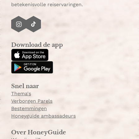
betekenisvolle reiservaringen.
I
T
n
i
s
k
Download de app
t
T
a
o
g
k
r
a
Snel naar
m
Thema's
Verborgen Parels
Bestemmingen
Honeyguide ambassadeurs
Over HoneyGuide