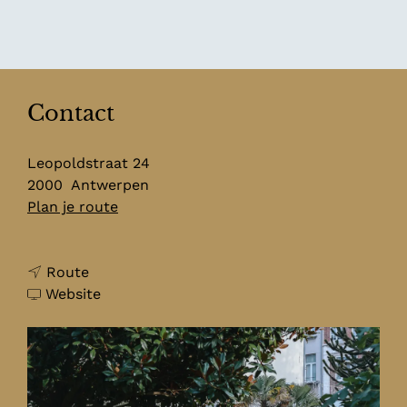
Contact
Leopoldstraat 24
2000
Antwerpen
n
Plan je route
a
a
n
r
Route
a
v
B
Website
a
a
o
r
n
t
B
B
a
o
o
n
t
t
i