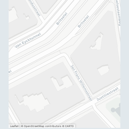
Leaflet
|
© OpenStreetMap contributors © CARTO