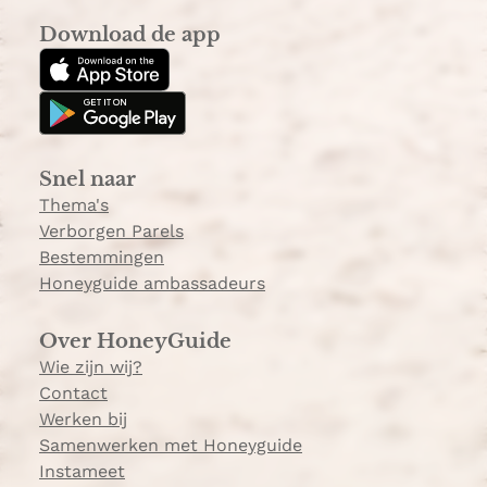
s
k
Download de app
t
T
a
o
g
k
r
a
Snel naar
m
Thema's
Verborgen Parels
Bestemmingen
Honeyguide ambassadeurs
Over HoneyGuide
Wie zijn wij?
Contact
Werken bij
Samenwerken met Honeyguide
Instameet