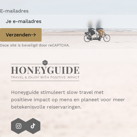
i
i
n
E-mailadres
n
n
a
a
o
o
p
p
Verzenden
W
e
Deze site is beveiligd door reCAPTCHA.
h
-
a
m
t
a
s
i
A
l
p
p
Honeyguide stimuleert slow travel met
positieve impact op mens en planeet voor meer
betekenisvolle reiservaringen.
I
T
n
i