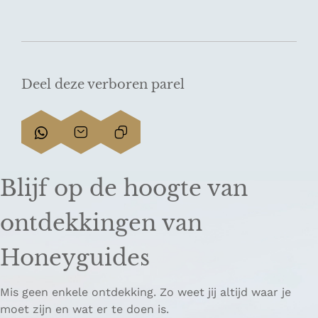
Deel deze verboren parel
D
D
L
e
e
i
e
e
n
Blijf op de hoogte van
l
l
k
d
d
k
ontdekkingen van
e
e
o
z
z
p
Honeyguides
e
e
i
p
p
ë
Mis geen enkele ontdekking. Zo weet jij altijd waar je
a
a
r
moet zijn en wat er te doen is.
g
g
e