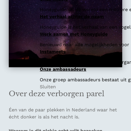
Honeyguide wil de wereld een mooiere e
Het verhaal achter de naam
Honeyguide is het verhaal van een vogel 
Werk samen met Honeyguide
Benieuwd naar alle mogelijkheden voor
Instameets
In opdracht van destinaties en reisorga
Onze ambassadeurs
Onze groep ambassadeurs bestaat uit ge
Sluiten
Over deze verborgen parel
Éen van de paar plekken in Nederland waar het
écht donker is als het nacht is.
Waarom je dit plekje echt wilt bezoeken