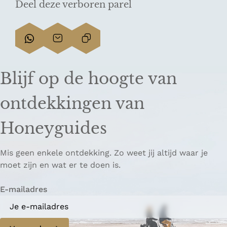
Deel deze verboren parel
D
D
L
e
e
i
e
e
n
Blijf op de hoogte van
l
l
k
d
d
k
ontdekkingen van
e
e
o
z
z
p
Honeyguides
e
e
i
p
p
ë
Mis geen enkele ontdekking. Zo weet jij altijd waar je
a
a
r
moet zijn en wat er te doen is.
g
g
e
i
i
n
E-mailadres
n
n
a
a
o
o
p
p