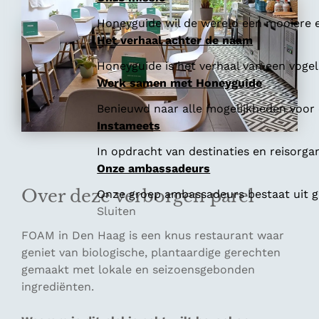
Honeyguide wil de wereld een mooiere e
Het verhaal achter de naam
Honeyguide is het verhaal van een vogel 
Werk samen met Honeyguide
Benieuwd naar alle mogelijkheden voor
Instameets
In opdracht van destinaties en reisorga
Onze ambassadeurs
Over deze verborgen parel
Onze groep ambassadeurs bestaat uit ge
Sluiten
FOAM in Den Haag is een knus restaurant waar
geniet van biologische, plantaardige gerechten
gemaakt met lokale en seizoensgebonden
ingrediënten.