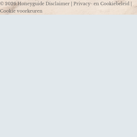
© 2026 Honeyguide
Disclaimer
|
Privacy- en Cookiebeleid
|
Cookie voorkeuren