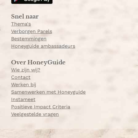
r
a
Snel naar
m
Thema's
Verborgen Parels
Bestemmingen
Honeyguide ambassadeurs
Over HoneyGuide
Wie zijn wij?
Contact
Werken bij
Samenwerken met Honeyguide
Instameet
Positieve Impact Criteria
Veelgestelde vragen