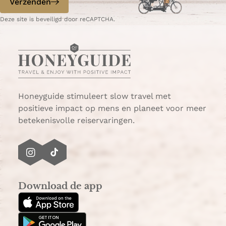
Verzenden
W
e
Deze site is beveiligd door reCAPTCHA.
h
-
a
m
t
a
s
i
A
l
p
p
Honeyguide stimuleert slow travel met
positieve impact op mens en planeet voor meer
betekenisvolle reiservaringen.
I
T
n
i
s
k
Download de app
t
T
a
o
g
k