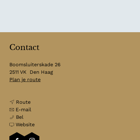
Contact
Boomsluiterskade 26
2511 VK
Den Haag
n
Plan je route
a
a
n
r
Route
a
n
L
E-mail
L
a
a
u
Bel
u
r
a
v
n
Website
n
L
r
a
c
c
u
L
n
h