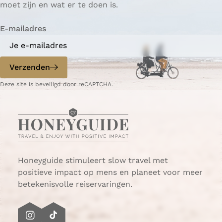
moet zijn en wat er te doen is.
g
g
e
i
i
n
E-mailadres
n
n
a
a
o
o
p
p
Verzenden
W
e
Deze site is beveiligd door reCAPTCHA.
h
-
a
m
t
a
s
i
A
l
p
p
Honeyguide stimuleert slow travel met
positieve impact op mens en planeet voor meer
betekenisvolle reiservaringen.
I
T