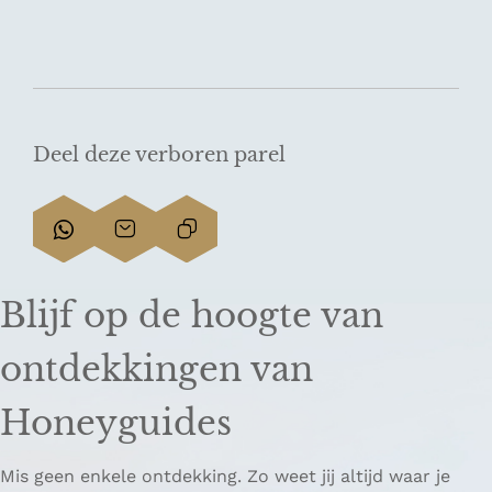
Deel deze verboren parel
D
D
L
e
e
i
e
e
n
Blijf op de hoogte van
l
l
k
d
d
k
ontdekkingen van
e
e
o
z
z
p
Honeyguides
e
e
i
p
p
ë
Mis geen enkele ontdekking. Zo weet jij altijd waar je
a
a
r