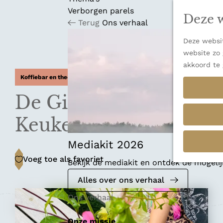
n
u
Verborgen parels
a
Deze w
Terug
Ons verhaal
n
a
Deze websit
a
website zo 
r
akkoord te 
d
Koffiebar en theehuis
e
h
De Gillende
o
m
Keukenmeiden
e
p
Mediakit 2026
a
Voeg toe als favoriet
Voeg toe als favoriet
Bekijk de mediakit en ontdek de mogel
g
e
Alles over ons verhaal
Ons verhaal
Onze missie