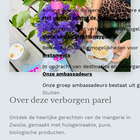
Honeyguide wil de wereld een mooiere e
Het verhaal achter de naam
Honeyguide is het verhaal van een vogel 
Werk samen met Honeyguide
Benieuwd naar alle mogelijkheden voor
Instameets
In opdracht van destinaties en reisorga
Onze ambassadeurs
Onze groep ambassadeurs bestaat uit ge
Sluiten
Over deze verborgen parel
Ontdek de heerlijke gerechten van de mangerie in
Zwolle, gemaakt met huisgemaakte, pure,
biologische producten.