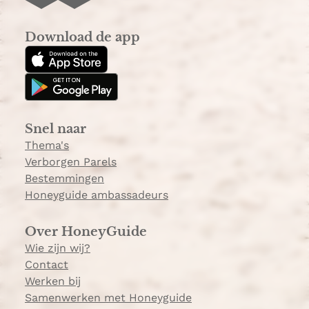
n
i
s
k
Download de app
t
T
a
o
g
k
r
a
Snel naar
m
Thema's
Verborgen Parels
Bestemmingen
Honeyguide ambassadeurs
Over HoneyGuide
Wie zijn wij?
Contact
Werken bij
Samenwerken met Honeyguide