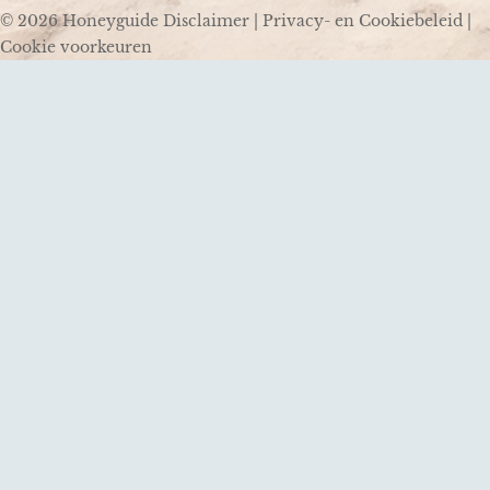
© 2026 Honeyguide
Disclaimer
|
Privacy- en Cookiebeleid
|
Cookie voorkeuren