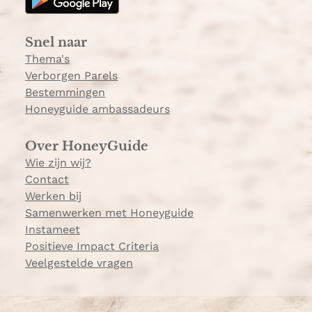
r
a
Snel naar
m
Thema's
Verborgen Parels
Bestemmingen
Honeyguide ambassadeurs
Over HoneyGuide
Wie zijn wij?
Contact
Werken bij
Samenwerken met Honeyguide
Instameet
Positieve Impact Criteria
Veelgestelde vragen