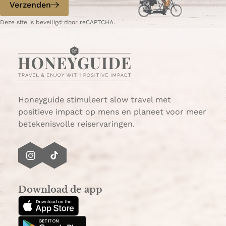
p
p
Verzenden
W
e
Deze site is beveiligd door reCAPTCHA.
h
-
a
m
t
a
s
i
A
l
p
p
Honeyguide stimuleert slow travel met
positieve impact op mens en planeet voor meer
betekenisvolle reiservaringen.
I
T
n
i
s
k
Download de app
t
T
a
o
g
k