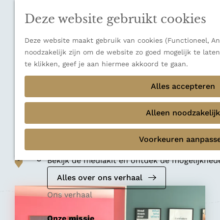
n
a
u
Verborgen parels
n
Deze website gebruikt cookies
Terug
Ons verhaal
a
a
Deze website maakt gebruik van cookies (Functioneel, Ana
r
noodzakelijk zijn om de website zo goed mogelijk te late
d
te klikken, geef je aan hiermee akkoord te gaan.
e
Hotel
h
Alles accepteren
Hotel Mayfair
o
m
Alleen noodzakelijk
Kopenhagen
e
p
Voorkeuren aanpass
Mediakit 2026
a
Voeg toe als favoriet
g
Voeg toe als favoriet
Bekijk de mediakit en ontdek de mogelijkhe
e
Alles over ons verhaal
Ons verhaal
Onze missie