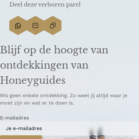
Deel deze verboren parel
D
D
L
e
e
i
e
e
n
Blijf op de hoogte van
l
l
k
d
d
k
ontdekkingen van
e
e
o
z
z
p
Honeyguides
e
e
i
p
p
ë
Mis geen enkele ontdekking. Zo weet jij altijd waar je
a
a
r
moet zijn en wat er te doen is.
g
g
e
i
i
n
E-mailadres
n
n
a
a
o
o