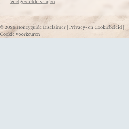
Veelgestelde vragen
© 2026 Honeyguide
Disclaimer
|
Privacy- en Cookiebeleid
|
Cookie voorkeuren