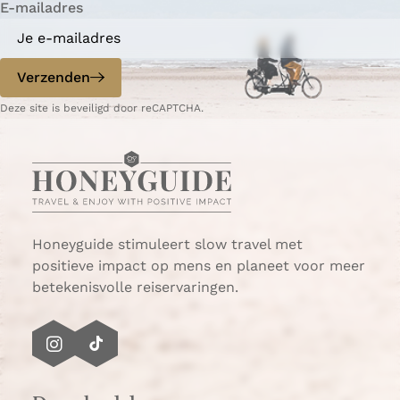
E-mailadres
n
n
a
a
o
o
p
p
Verzenden
W
e
Deze site is beveiligd door reCAPTCHA.
h
-
a
m
t
a
s
i
A
l
p
p
Honeyguide stimuleert slow travel met
positieve impact op mens en planeet voor meer
betekenisvolle reiservaringen.
I
T
n
i
s
k