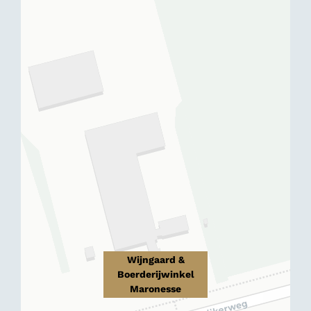
Wijngaard &
Boerderijwinkel
Maronesse