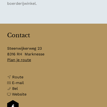
boerderijwinkel.
Contact
Steenwijkerweg 23
8316 RH
Marknesse
n
Plan je route
a
a
n
r
Route
a
n
W
E-mail
W
a
a
i
Bel
i
r
a
v
j
Website
j
W
r
a
n
n
i
W
n
g