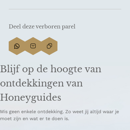
Deel deze verboren parel
D
D
L
e
e
i
e
e
n
Blijf op de hoogte van
l
l
k
d
d
k
ontdekkingen van
e
e
o
z
z
p
Honeyguides
e
e
i
p
p
ë
Mis geen enkele ontdekking. Zo weet jij altijd waar je
a
a
r
moet zijn en wat er te doen is.
g
g
e
i
i
n