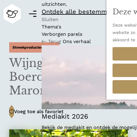
uitzichten.
Deze w
Ontdek alle bestemmingen
M
e
Sluiten
Deze websit
n
Thema's
G
website zo 
u
Verborgen parels
a
akkoord te 
Terug
Ons verhaal
n
Streekproducten winkel
a
a
Wijngaard &
r
d
Boerderijwinkel
e
h
Maronesse
o
m
e
Voeg toe als favoriet
Voeg toe als favoriet
p
Mediakit 2026
a
Bekijk de mediakit en ontdek de mogel
g