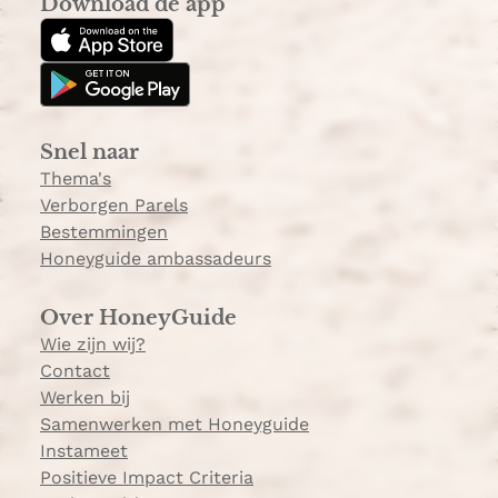
Download de app
t
T
a
o
g
k
r
a
Snel naar
m
Thema's
Verborgen Parels
Bestemmingen
Honeyguide ambassadeurs
Over HoneyGuide
Wie zijn wij?
Contact
Werken bij
Samenwerken met Honeyguide
Instameet
Positieve Impact Criteria