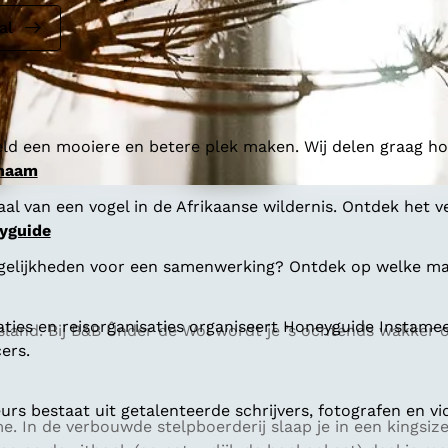
al
ld een mooiere en betere plek maken. Wij delen graag hoe
 naam
al van een vogel in de Afrikaanse wildernis. Ontdek het v
yguide
gelijkheden voor een samenwerking? Ontdek op welke man
aties en reisorganisaties organiseert Honeyguide Instamee
sland. Bij B&B Ûnder de Wol wordt je ’s ochtends wakker 
ers.
s bestaat uit getalenteerde schrijvers, fotografen en vi
me. In de verbouwde stelpboerderij slaap je in een kingsiz