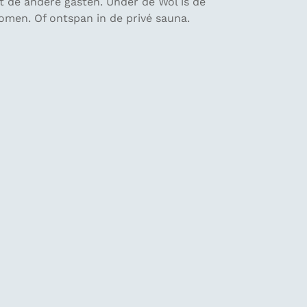
t de andere gasten. Ûnder de Wol is de
men. Of ontspan in de privé sauna.