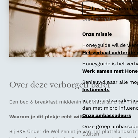
Alles over ons verha
Ons verhaal
Onze missie
Honeyguide wil de were
Het verhaal achter de
Honeyguide is het verha
Werk samen met Hone
Benieuwd naar alle mo
Over deze verborgen parel
Instameets
In opdracht van destin
Een bed & breakfast middenin het waterland van Frie
dan met micro influenc
Onze ambassadeurs
Waarom je dit plekje echt wilt bezoeken
Onze groep ambassadeur
Bij B&B Ûnder de Wol geniet je van het plattelandsrit
Sluiten