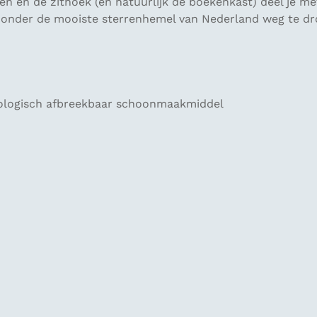
n en de zithoek (en natuurlijk de boekenkast) deel je me
 onder de mooiste sterrenhemel van Nederland weg te dro
ologisch afbreekbaar schoonmaakmiddel