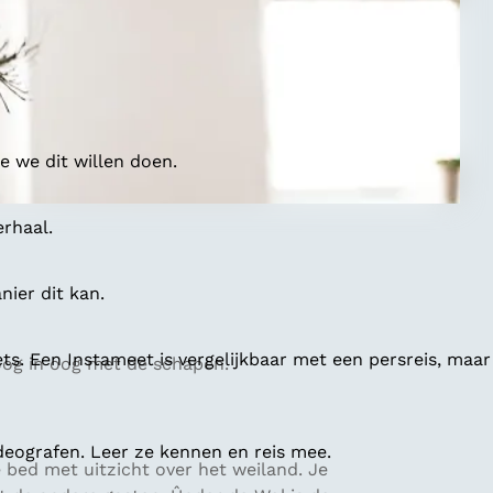
 we dit willen doen.
erhaal.
ier dit kan.
ts. Een Instameet is vergelijkbaar met een persreis, maar
oog in oog met de schapen.
deografen. Leer ze kennen en reis mee.
e bed met uitzicht over het weiland. Je