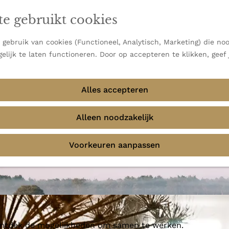
en vooral bekend om zijn indrukwekkende Alpen, maar ook
te gebruikt cookies
 uitzichten.
emmingen
gebruik van cookies (Functioneel, Analytisch, Marketing) die noo
elijk te laten functioneren. Door op accepteren te klikken, geef
Alles accepteren
Alleen noodzakelijk
Voorkeuren aanpassen
 ontdek de mogelijkheden om samen te werken.