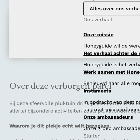
Alles over ons verha
Ons verhaal
Onze missie
Honeyguide wil de were
Het verhaal achter de
Honeyguide is het verha
Werk samen met Hone
Benieuwd naar alle mo
Over deze verborgen parel
Instameets
In opdracht van destin
Bij deze sfeervolle pluktuin drink je een koffie in de
dan met micro influenc
allerlei bijzondere activiteiten zoals plukavonden bi
Onze ambassadeurs
Waarom je dit plekje echt wilt bezoeken
Onze groep ambassadeur
Sluiten