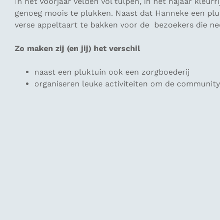
In het voorjaar velden vol tulpen, in het najaar kleurr
genoeg moois te plukken. Naast dat Hanneke een plukt
verse appeltaart te bakken voor de bezoekers die nee
Zo maken zij (en jij) het verschil
naast een pluktuin ook een zorgboederij
organiseren leuke activiteiten om de communit