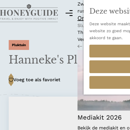
Zwitserland is misschi
Deze websi
rust en adembenemende
M
Ontdek alle best
e
Deze website maakt 
G
n
Sluiten
website zo goed mog
a
u
Thema's
akkoord te gaan.
n
Verborgen parels
Pluktuin
a
Terug
Ons verhaal
a
Hanneke's Pluktuin
r
d
e
Voeg toe als favoriet
Voeg toe als favoriet
h
o
m
e
p
a
Mediakit 2026
g
Bekijk de mediakit en
e