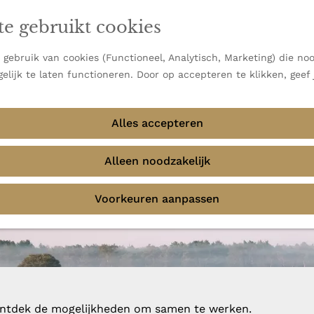
en vooral bekend om zijn indrukwekkende Alpen, maar ook
te gebruikt cookies
 uitzichten.
emmingen
gebruik van cookies (Functioneel, Analytisch, Marketing) die noo
elijk te laten functioneren. Door op accepteren te klikken, geef
Alles accepteren
Alleen noodzakelijk
Voorkeuren aanpassen
 ontdek de mogelijkheden om samen te werken.