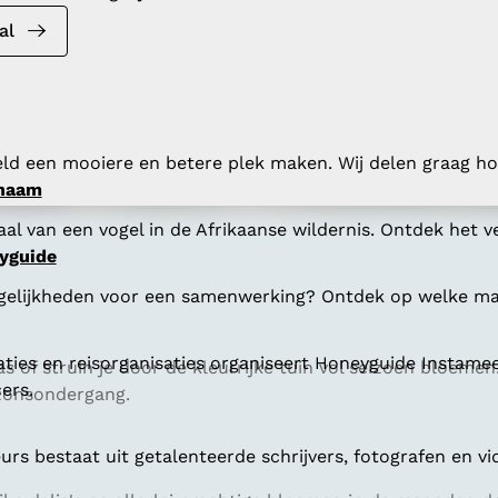
al
ld een mooiere en betere plek maken. Wij delen graag hoe
 naam
al van een vogel in de Afrikaanse wildernis. Ontdek het v
yguide
gelijkheden voor een samenwerking? Ontdek op welke man
aties en reisorganisaties organiseert Honeyguide Instamee
 kas of struin je door de kleurrijke tuin vol seizoen bloem
ers.
j zonsondergang.
s bestaat uit getalenteerde schrijvers, fotografen en vi