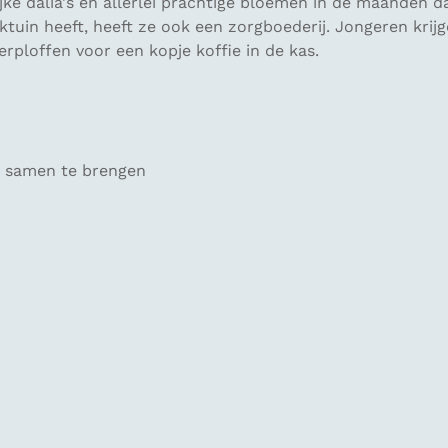
ijke dalia's en allerlei prachtige bloemen in de maanden da
uin heeft, heeft ze ook een zorgboederij. Jongeren krijg
rploffen voor een kopje koffie in de kas.
y samen te brengen