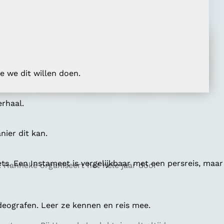
 we dit willen doen.
erhaal.
ier dit kan.
ts. Een Instameet is vergelijkbaar met een persreis, maar
en. Hanneke organiseert het hele jaar door
deografen. Leer ze kennen en reis mee.