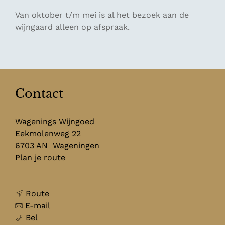
Van oktober t/m mei is al het bezoek aan de
wijngaard alleen op afspraak.
Contact
Wagenings Wijngoed
Eekmolenweg 22
6703 AN
Wageningen
n
Plan je route
a
a
n
r
Route
a
n
W
E-mail
W
a
a
a
Bel