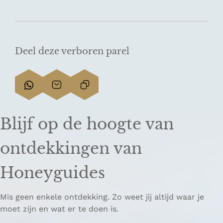
Deel deze verboren parel
D
D
L
e
e
i
e
e
n
Blijf op de hoogte van
l
l
k
d
d
k
ontdekkingen van
e
e
o
z
z
p
Honeyguides
e
e
i
p
p
ë
Mis geen enkele ontdekking. Zo weet jij altijd waar je
a
a
r
moet zijn en wat er te doen is.
g
g
e
i
i
n