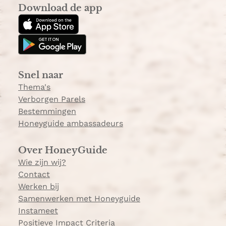
s
k
Download de app
t
T
a
o
g
k
r
a
Snel naar
m
Thema's
Verborgen Parels
Bestemmingen
Honeyguide ambassadeurs
Over HoneyGuide
Wie zijn wij?
Contact
Werken bij
Samenwerken met Honeyguide
Instameet
Positieve Impact Criteria