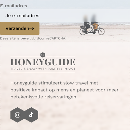
E-mailadres
n
n
a
a
o
o
p
p
Verzenden
W
e
Deze site is beveiligd door reCAPTCHA.
h
-
a
m
t
a
s
i
A
l
p
p
Honeyguide stimuleert slow travel met
positieve impact op mens en planeet voor meer
betekenisvolle reiservaringen.
I
T
n
i