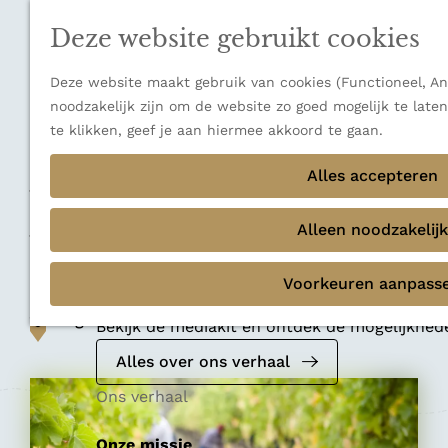
n
a
u
Verborgen parels
n
Deze website gebruikt cookies
Terug
Ons verhaal
a
a
Deze website maakt gebruik van cookies (Functioneel, Ana
r
noodzakelijk zijn om de website zo goed mogelijk te late
d
te klikken, geef je aan hiermee akkoord te gaan.
e
Ambacht
h
Alles accepteren
Wagenings
o
m
Alleen noodzakelijk
Wijngoed
e
p
Voorkeuren aanpass
Mediakit 2026
a
Voeg toe als favoriet
g
Voeg toe als favoriet
Bekijk de mediakit en ontdek de mogelijkhe
e
Alles over ons verhaal
Ons verhaal
Onze missie