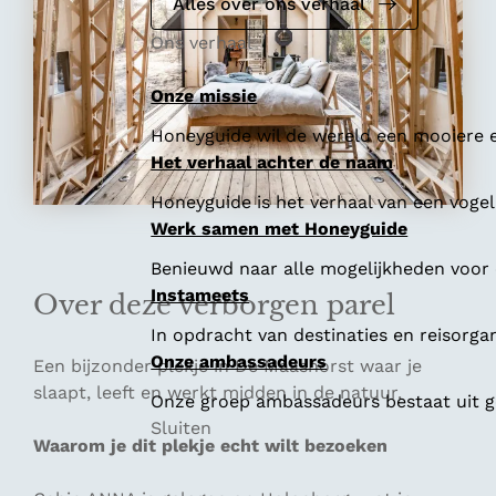
e
Alles over ons verhaal
Ons verhaal
Onze missie
Honeyguide wil de wereld een mooiere e
Het verhaal achter de naam
Honeyguide is het verhaal van een vogel 
Werk samen met Honeyguide
Benieuwd naar alle mogelijkheden voor
Instameets
Over deze verborgen parel
In opdracht van destinaties en reisorga
Onze ambassadeurs
Een bijzonder plekje in De Maashorst waar je
slaapt, leeft en werkt midden in de natuur.
Onze groep ambassadeurs bestaat uit ge
Sluiten
Waarom je dit plekje echt wilt bezoeken