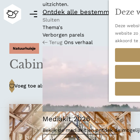
uitzichten.
Deze w
Ontdek alle bestemmingen
M
e
Sluiten
Deze websit
n
Thema's
G
website zo 
u
Verborgen parels
a
akkoord te 
Terug
Ons verhaal
n
Natuurhuisje
a
a
Cabin ANNA
r
d
e
Voeg toe als favoriet
Voeg toe als favoriet
h
o
m
e
p
Mediakit 2026
a
Bekijk de mediakit en ontdek de mogel
g