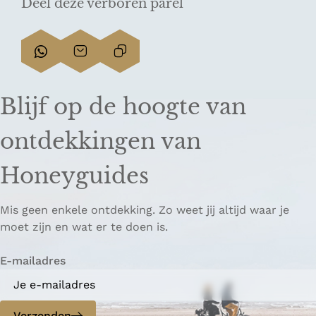
Deel deze verboren parel
D
D
L
e
e
i
e
e
n
Blijf op de hoogte van
l
l
k
d
d
k
ontdekkingen van
e
e
o
z
z
p
Honeyguides
e
e
i
p
p
ë
Mis geen enkele ontdekking. Zo weet jij altijd waar je
a
a
r
moet zijn en wat er te doen is.
g
g
e
i
i
n
E-mailadres
n
n
a
a
o
o
p
p
Verzenden