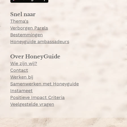
r
a
Snel naar
m
Thema's
Verborgen Parels
Bestemmingen
Honeyguide ambassadeurs
Over HoneyGuide
Wie zijn wij?
Contact
Werken bij
Samenwerken met Honeyguide
Instameet
Positieve Impact Criteria
Veelgestelde vragen