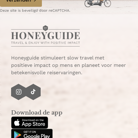
W
e
Deze site is beveiligd door reCAPTCHA.
h
-
a
m
t
a
s
i
A
l
p
p
Honeyguide stimuleert slow travel met
positieve impact op mens en planeet voor meer
betekenisvolle reiservaringen.
I
T
n
i
s
k
Download de app
t
T
a
o
g
k