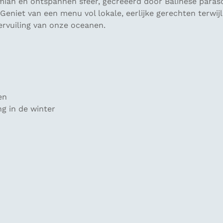
emian en ontspannen sfeer, gecreëerd door Balinese para
Geniet van een menu vol lokale, eerlijke gerechten terwijl
vervuiling van onze oceanen.
en
g in de winter