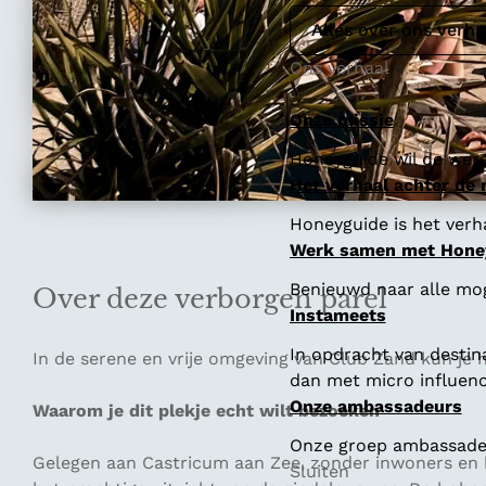
Alles over ons verha
Ons verhaal
Onze missie
Honeyguide wil de were
Het verhaal achter de
Honeyguide is het verha
Werk samen met Hone
Benieuwd naar alle mo
Over deze verborgen parel
Instameets
In opdracht van destin
In de serene en vrije omgeving van Club Zand kun je 
dan met micro influenc
Onze ambassadeurs
Waarom je dit plekje echt wilt bezoeken
Onze groep ambassadeur
Gelegen aan Castricum aan Zee, zonder inwoners en b
Sluiten