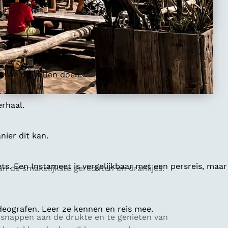
 we dit willen doen.
erhaal.
ier dit kan.
ts. Een Instameet is vergelijkbaar met een persreis, maar
an de smakelijkste gerechten en drankjes.
deografen. Leer ze kennen en reis mee.
tsnappen aan de drukte en te genieten van