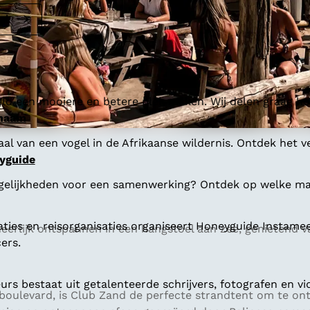
al
ld een mooiere en betere plek maken. Wij delen graag hoe
 naam
al van een vogel in de Afrikaanse wildernis. Ontdek het v
yguide
gelijkheden voor een samenwerking? Ontdek op welke man
aties en reisorganisaties organiseert Honeyguide Instamee
heerlijk ontspannen in een hangstoel aan zee, genietend v
ers.
s bestaat uit getalenteerde schrijvers, fotografen en vi
oulevard, is Club Zand de perfecte strandtent om te on