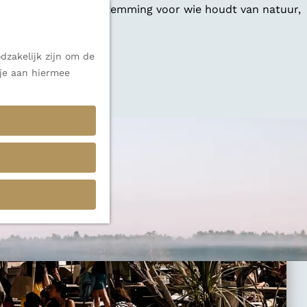
 een veelzijdige bestemming voor wie houdt van natuur,
dzakelijk zijn om de
 je aan hiermee