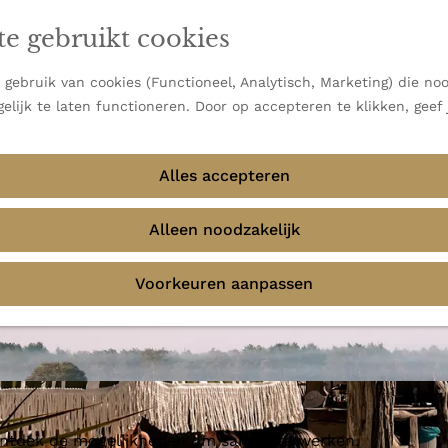
en vooral bekend om zijn indrukwekkende Alpen, maar ook
te gebruikt cookies
 uitzichten.
emmingen
gebruik van cookies (Functioneel, Analytisch, Marketing) die noo
elijk te laten functioneren. Door op accepteren te klikken, geef
Alles accepteren
 Zand
Alleen noodzakelijk
Voorkeuren aanpassen
 ontdek de mogelijkheden om samen te werken.