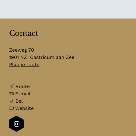
Contact
Zeeweg 70
1901 NZ
Castricum aan Zee
n
Plan je route
a
a
n
r
Route
a
n
S
E-mail
S
a
a
t
Bel
t
r
a
v
r
Website
r
S
r
a
a
a
t
S
n
n
I
n
r
t
S
d
n