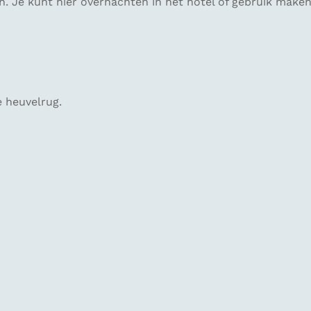
 Je kunt hier overnachten in het hotel of gebruik make
e heuvelrug.