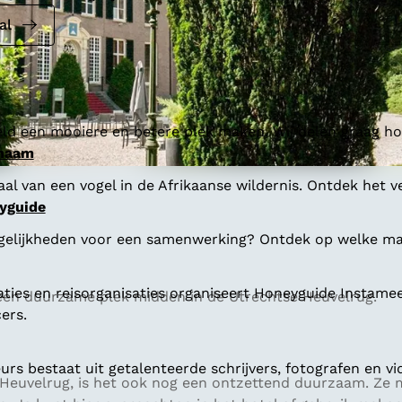
al
ld een mooiere en betere plek maken. Wij delen graag hoe
 naam
al van een vogel in de Afrikaanse wildernis. Ontdek het v
yguide
gelijkheden voor een samenwerking? Ontdek op welke man
aties en reisorganisaties organiseert Honeyguide Instamee
een duurzame plek midden in de Utrechtse Heuvelrug.
ers.
s bestaat uit getalenteerde schrijvers, fotografen en vi
se Heuvelrug, is het ook nog een ontzettend duurzaam. Z