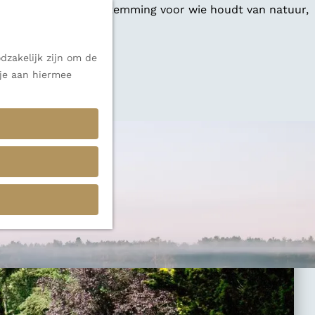
 een veelzijdige bestemming voor wie houdt van natuur,
dzakelijk zijn om de
 je aan hiermee