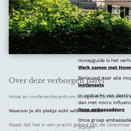
Alles over ons verha
Ons verhaal
Onze missie
Honeyguide wil de were
Het verhaal achter de
Honeyguide is het verha
Werk samen met Hone
Benieuwd naar alle mo
Over deze verborgen parel
Instameets
In opdracht van destin
Hotel en conferentiecentrum landgoed Zonheuvel is 
dan met micro influenc
Onze ambassadeurs
Waarom je dit plekje echt wilt bezoeken
Onze groep ambassadeur
Naast dat het in een pracht gebied ligt, de Utrecht
Sluiten