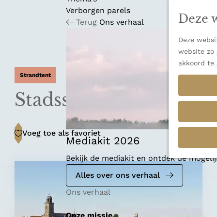
n
u
Verborgen parels
a
Deze w
Terug
Ons verhaal
n
a
Deze websit
a
website zo 
r
akkoord te 
d
Strandtent
e
h
Stadsstrand Meadow
o
m
e
Voeg toe als favoriet
Voeg toe als favoriet
p
Mediakit 2026
a
Bekijk de mediakit en ontdek de mogel
g
e
Alles over ons verhaal
Ons verhaal
Onze missie