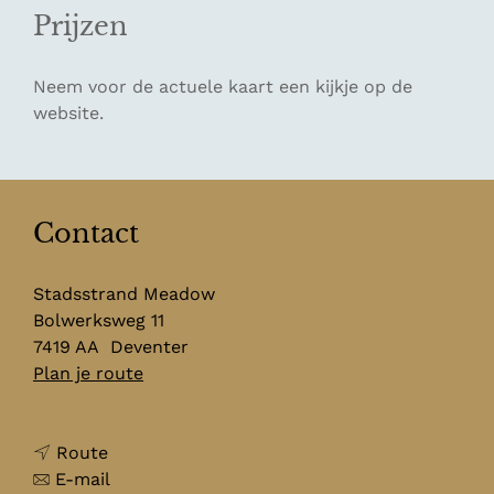
Prijzen
Neem voor de actuele kaart een kijkje op de
website.
Contact
Stadsstrand Meadow
Bolwerksweg 11
7419 AA
Deventer
n
Plan je route
a
a
n
r
Route
a
n
S
E-mail