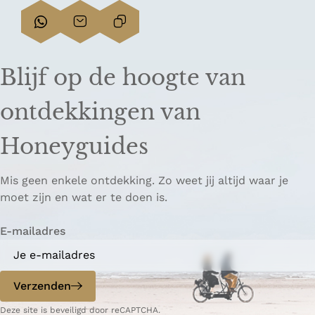
D
D
L
e
e
i
e
e
n
Blijf op de hoogte van
l
l
k
d
d
k
ontdekkingen van
e
e
o
z
z
p
Honeyguides
e
e
i
p
p
ë
Mis geen enkele ontdekking. Zo weet jij altijd waar je
a
a
r
moet zijn en wat er te doen is.
g
g
e
i
i
n
E-mailadres
n
n
a
a
o
o
p
p
Verzenden
W
e
Deze site is beveiligd door reCAPTCHA.