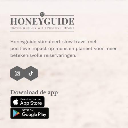
h
-
a
m
t
a
s
i
A
l
p
p
Honeyguide stimuleert slow travel met
positieve impact op mens en planeet voor meer
betekenisvolle reiservaringen.
I
T
n
i
s
k
Download de app
t
T
a
o
g
k
r
a