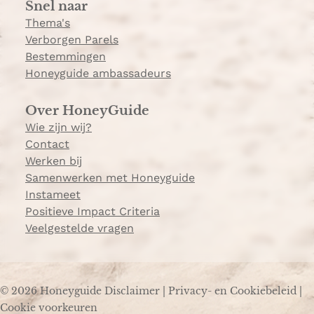
Snel naar
m
Thema's
Verborgen Parels
Bestemmingen
Honeyguide ambassadeurs
Over HoneyGuide
Wie zijn wij?
Contact
Werken bij
Samenwerken met Honeyguide
Instameet
Positieve Impact Criteria
Veelgestelde vragen
© 2026 Honeyguide
Disclaimer
|
Privacy- en Cookiebeleid
|
Cookie voorkeuren