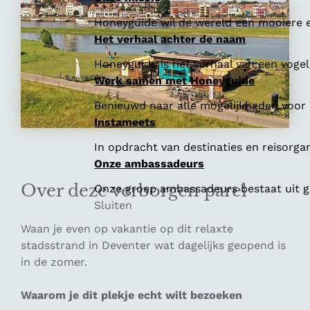
Honeyguide wil de wereld een mooiere e
Het verhaal achter de naam
Honeyguide is het verhaal van een vogel 
Werk samen met Honeyguide
Benieuwd naar alle mogelijkheden voor
Instameets
In opdracht van destinaties en reisorga
Onze ambassadeurs
Over deze verborgen parel
Onze groep ambassadeurs bestaat uit ge
Sluiten
Waan je even op vakantie op dit relaxte
stadsstrand in Deventer wat dagelijks geopend is
in de zomer.
Waarom je dit plekje echt wilt bezoeken