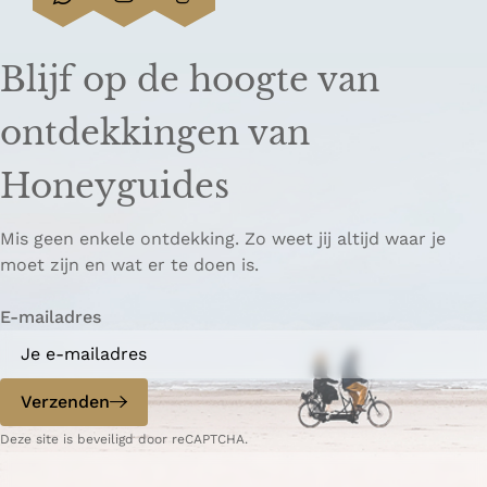
D
D
L
e
e
i
e
e
n
Blijf op de hoogte van
l
l
k
d
d
k
ontdekkingen van
e
e
o
z
z
p
Honeyguides
e
e
i
p
p
ë
Mis geen enkele ontdekking. Zo weet jij altijd waar je
a
a
r
moet zijn en wat er te doen is.
g
g
e
i
i
n
E-mailadres
n
n
a
a
o
o
p
p
Verzenden
W
e
Deze site is beveiligd door reCAPTCHA.
h
-
a
m