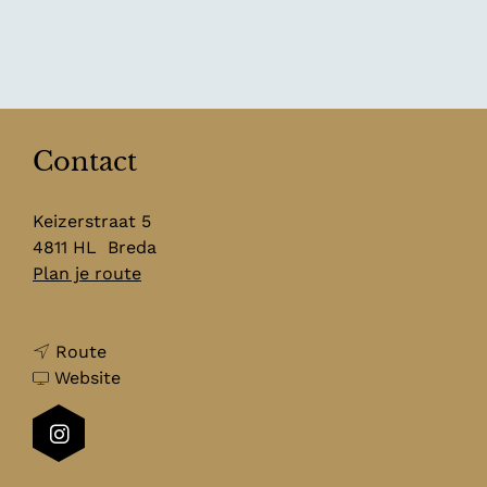
Contact
Keizerstraat 5
4811 HL
Breda
n
Plan je route
a
a
n
r
Route
a
v
H
Website
a
a
o
r
n
t
I
H
H
e
n
o
o
l