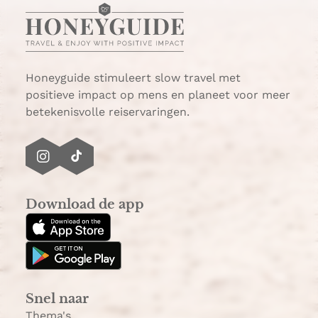
t
a
s
i
A
l
p
p
Honeyguide stimuleert slow travel met
positieve impact op mens en planeet voor meer
betekenisvolle reiservaringen.
I
T
n
i
s
k
Download de app
t
T
a
o
g
k
r
a
Snel naar
m
Thema's