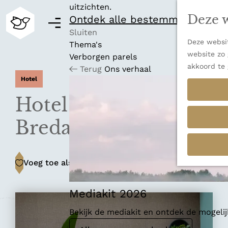
uitzichten.
Deze w
Ontdek alle bestemmingen
M
e
Sluiten
Deze websit
n
Thema's
G
website zo 
u
Verborgen parels
a
akkoord te 
Terug
Ons verhaal
n
Hotel
a
a
Hotel Botanique
r
d
Breda
e
h
o
Voeg toe als favoriet
Voeg toe als favoriet
m
e
p
Mediakit 2026
a
Bekijk de mediakit en ontdek de mogel
g