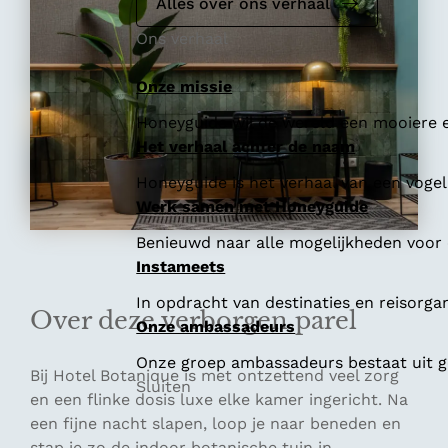
e
Alles over ons verhaal
Ons verhaal
Onze missie
Honeyguide wil de wereld een mooiere e
Het verhaal achter de naam
Honeyguide is het verhaal van een vogel 
Werk samen met Honeyguide
Benieuwd naar alle mogelijkheden voor
Instameets
In opdracht van destinaties en reisorga
Over deze verborgen parel
Onze ambassadeurs
Onze groep ambassadeurs bestaat uit ge
Bij Hotel Botanique is met ontzettend veel zorg
Sluiten
en een flinke dosis luxe elke kamer ingericht. Na
een fijne nacht slapen, loop je naar beneden en
stap je zo de indoor botanische tuin in.