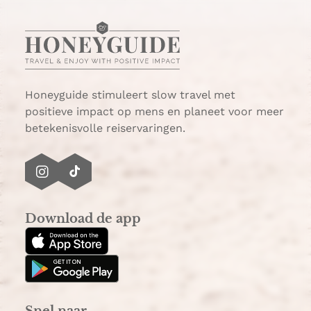
a
m
t
a
s
i
A
l
p
p
Honeyguide stimuleert slow travel met
positieve impact op mens en planeet voor meer
betekenisvolle reiservaringen.
I
T
n
i
s
k
Download de app
t
T
a
o
g
k
r
a
Snel naar