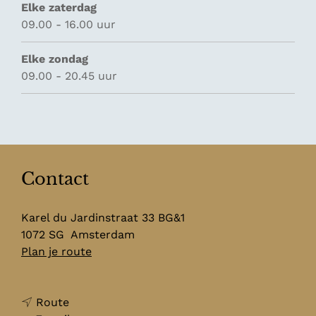
Elke zaterdag
09.00 - 16.00 uur
Elke zondag
09.00 - 20.45 uur
Contact
Karel du Jardinstraat 33 BG&1
1072 SG
Amsterdam
n
Plan je route
a
a
n
r
Route