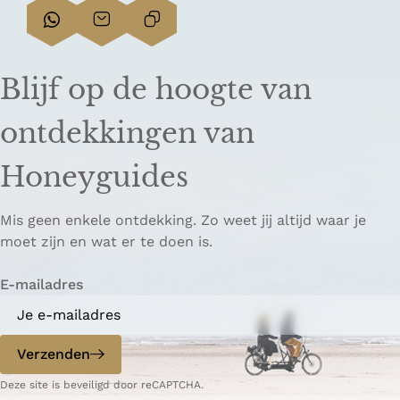
D
D
L
e
e
i
e
e
n
Blijf op de hoogte van
l
l
k
d
d
k
ontdekkingen van
e
e
o
z
z
p
Honeyguides
e
e
i
p
p
ë
Mis geen enkele ontdekking. Zo weet jij altijd waar je
a
a
r
moet zijn en wat er te doen is.
g
g
e
i
i
n
E-mailadres
n
n
a
a
o
o
p
p
Verzenden
W
e
Deze site is beveiligd door reCAPTCHA.
h
-