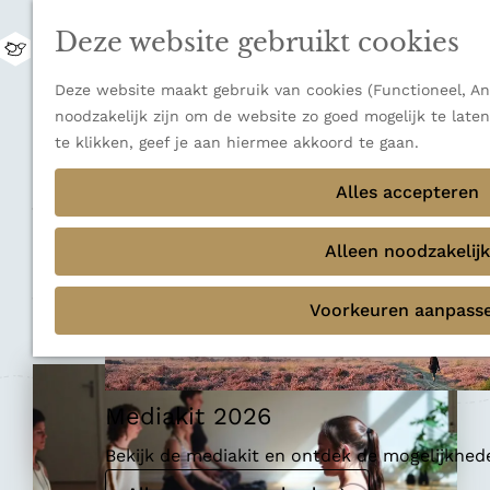
uitzichten.
Deze website gebruikt cookies
Ontdek alle bestemmingen
M
e
Sluiten
G
Deze website maakt gebruik van cookies (Functioneel, Ana
n
Thema's
a
noodzakelijk zijn om de website zo goed mogelijk te late
u
Verborgen parels
n
te klikken, geef je aan hiermee akkoord te gaan.
Terug
Ons verhaal
a
Spa en sauna
a
Alles accepteren
r
Yogaschool Yagoy
d
Alleen noodzakelijk
e
h
Voeg toe als favoriet
Voeg toe als favoriet
Voorkeuren aanpass
o
m
e
p
Mediakit 2026
a
g
Bekijk de mediakit en ontdek de mogelijkhe
e