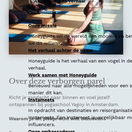
Alles over ons verhaal
Ons verhaal
Onze missie
Honeyguide wil de wereld een mooiere en bet
we dit willen doen.
Het verhaal achter de naam
Honeyguide is het verhaal van een vogel in d
verhaal.
Werk samen met Honeyguide
Over deze verborgen parel
Benieuwd naar alle mogelijkheden voor een
manier dit kan.
Richt je aandacht naar binnen en voel jezelf
Instameets
ontspannen bij yogaschool Yagoy in Amsterdam.
In opdracht van destinaties en reisorganisat
Instameets. Een Instameet is vergelijkbaar 
Waarom je dit plekje echt wilt bezoeken
influencers.
Onze ambassadeurs