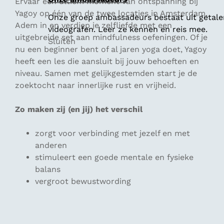
Ervaar een ultiem moment van ontspanning bij
Yagoy op één van de twee locaties in Amsterdam.
Onze groep ambassadeurs bestaat uit getalen
Adem in en verdiep je zelfliefde met een
videografen. Leer ze kennen en reis mee.
uitgebreide set aan mindfulness oefeningen. Of je
Sluiten
nu een beginner bent of al jaren yoga doet, Yagoy
heeft een les die aansluit bij jouw behoeften en
niveau. Samen met gelijkgestemden start je de
zoektocht naar innerlijke rust en vrijheid.
Zo maken zij (en jij) het verschil
zorgt voor verbinding met jezelf en met
anderen
stimuleert een goede mentale en fysieke
balans
vergroot bewustwording