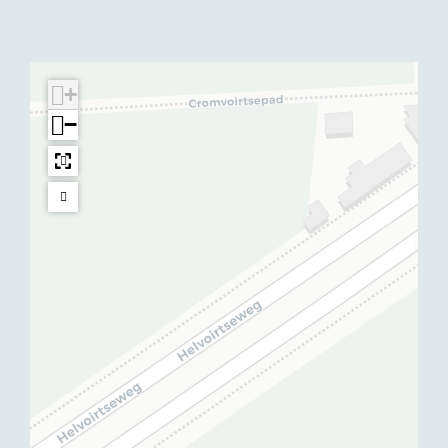
k
e
a
k
s
a
s
+
−