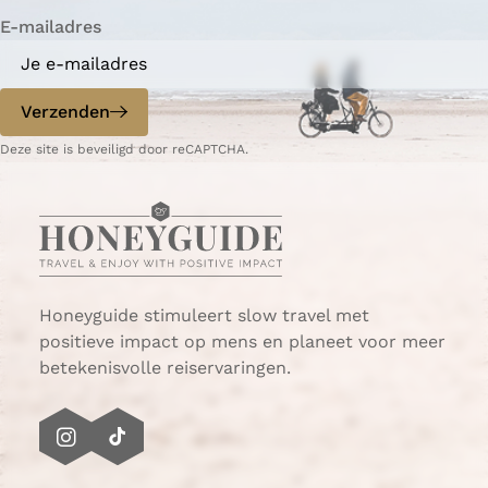
i
i
n
E-mailadres
n
n
a
a
o
o
p
p
Verzenden
W
e
Deze site is beveiligd door reCAPTCHA.
h
-
a
m
t
a
s
i
A
l
p
p
Honeyguide stimuleert slow travel met
positieve impact op mens en planeet voor meer
betekenisvolle reiservaringen.
I
T
n
i