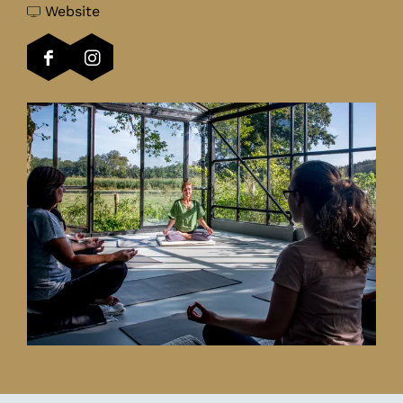
o
r
a
v
g
Website
g
Y
r
a
a
a
o
Y
n
i
F
I
i
g
o
Y
n
a
n
n
a
g
o
d
c
s
d
i
a
g
e
e
t
e
n
i
a
k
b
a
k
d
n
i
a
o
g
a
e
d
n
s
o
r
s
k
e
d
k
a
a
k
e
Y
m
s
a
k
o
Y
s
a
g
o
s
a
g
i
a
n
i
d
n
e
d