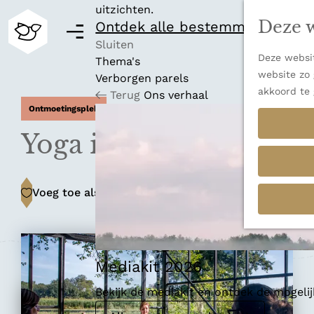
uitzichten.
Deze w
Ontdek alle bestemmingen
M
e
Sluiten
Deze websit
n
Thema's
G
website zo 
u
Verborgen parels
a
akkoord te 
Terug
Ons verhaal
n
Ontmoetingsplek
a
a
Yoga in de kas
r
d
e
Voeg toe als favoriet
Voeg toe als favoriet
h
o
m
e
p
Mediakit 2026
a
Bekijk de mediakit en ontdek de mogel
g