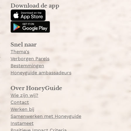
s
k
Download de app
t
T
a
o
g
k
r
a
Snel naar
m
Thema's
Verborgen Parels
Bestemmingen
Honeyguide ambassadeurs
Over HoneyGuide
Wie zijn wij?
Contact
Werken bij
Samenwerken met Honeyguide
Instameet
Positieve Impact Criteria