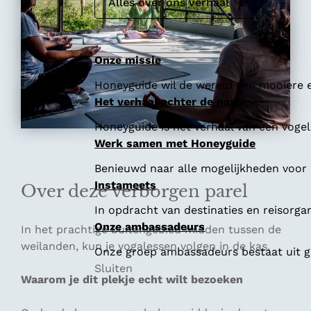
e
Alles over ons verhaal
Ons verhaal
Onze missie
Honeyguide wil de wereld een mooiere e
Het verhaal achter de naam
Honeyguide is het verhaal van een vogel 
Werk samen met Honeyguide
Benieuwd naar alle mogelijkheden voor
Instameets
Over deze verborgen parel
In opdracht van destinaties en reisorga
Onze ambassadeurs
In het prachtige buitengebied midden tussen de
weilanden, kun je yogalessen volgen in de kas.
Onze groep ambassadeurs bestaat uit ge
Sluiten
Waarom je dit plekje echt wilt bezoeken