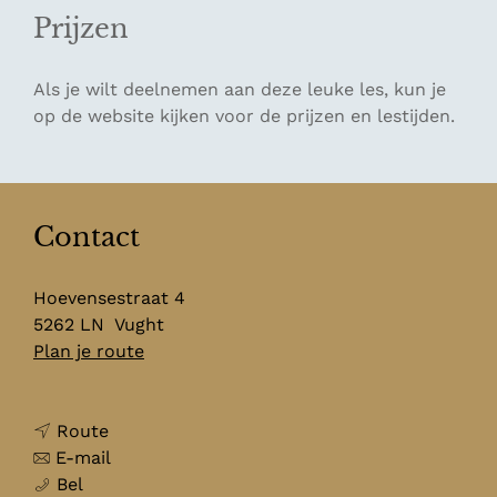
Prijzen
Als je wilt deelnemen aan deze leuke les, kun je
op de website kijken voor de prijzen en lestijden.
Contact
Hoevensestraat 4
5262 LN
Vught
n
Plan je route
a
a
n
r
Route
a
n
Y
E-mail
Y
a
a
o
Bel