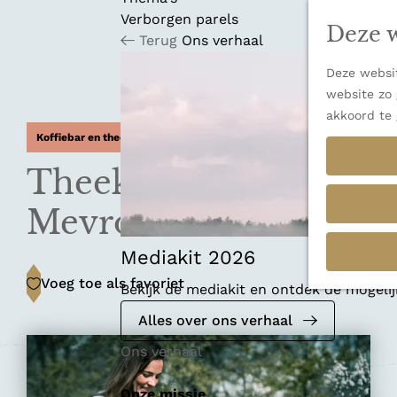
n
u
Verborgen parels
a
Deze w
Terug
Ons verhaal
n
a
Deze websit
a
website zo 
r
akkoord te 
d
Koffiebar en theehuis
e
h
Theekamer van
o
m
Mevrouw Cha
e
p
Mediakit 2026
a
Voeg toe als favoriet
Voeg toe als favoriet
Bekijk de mediakit en ontdek de mogel
g
e
Alles over ons verhaal
Ons verhaal
Onze missie