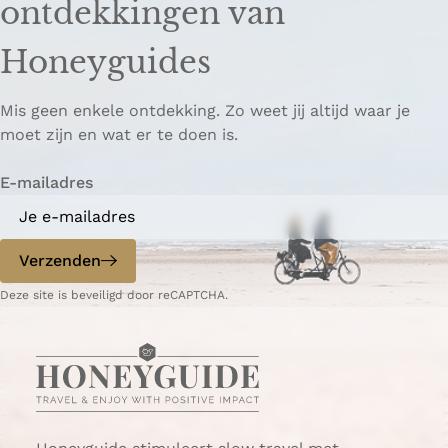
ontdekkingen van
e
e
o
z
z
p
Honeyguides
e
e
i
p
p
ë
Mis geen enkele ontdekking. Zo weet jij altijd waar je
a
a
r
moet zijn en wat er te doen is.
g
g
e
i
i
n
E-mailadres
n
n
a
a
o
o
p
p
Verzenden
W
e
Deze site is beveiligd door reCAPTCHA.
h
-
a
m
t
a
s
i
A
l
p
p