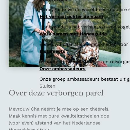
Honeyguide wil de wereld een mooiere e
Het verhaal achter de naam
Honeyguide is het verhaal van een vogel 
Werk samen met Honeyguide
Benieuwd naar alle mogelijkheden voor
Instameets
In opdracht van destinaties en reisorga
Onze ambassadeurs
Onze groep ambassadeurs bestaat uit ge
Sluiten
Over deze verborgen parel
Mevrouw Cha neemt je mee op een theereis.
Maak kennis met pure kwaliteitsthee en doe
(voor even) afstand van het Nederlandse
theezakjescultuur.