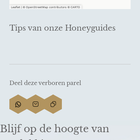
Leaflet
|
© OpenStreetMap contributors © CARTO
Tips van onze Honeyguides
Deel deze verboren parel
D
D
L
e
e
i
e
e
n
Blijf op de hoogte van
l
l
k
d
d
k