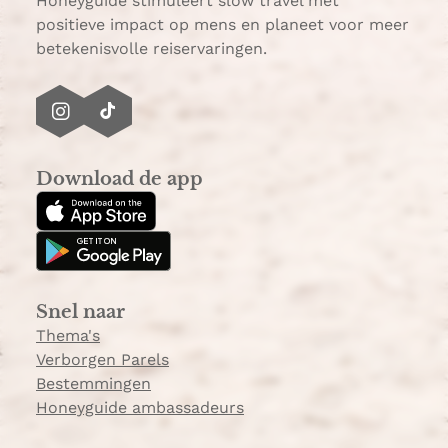
Honeyguide stimuleert slow travel met
positieve impact op mens en planeet voor meer
betekenisvolle reiservaringen.
I
T
n
i
s
k
Download de app
t
T
a
o
g
k
r
a
Snel naar
m
Thema's
Verborgen Parels
Bestemmingen
Honeyguide ambassadeurs