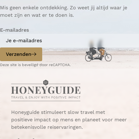
p
p
ë
Mis geen enkele ontdekking. Zo weet jij altijd waar je
a
a
r
moet zijn en wat er te doen is.
g
g
e
i
i
n
E-mailadres
n
n
a
a
o
o
p
p
Verzenden
W
e
Deze site is beveiligd door reCAPTCHA.
h
-
a
m
t
a
s
i
A
l
p
p
Honeyguide stimuleert slow travel met
positieve impact op mens en planeet voor meer
betekenisvolle reiservaringen.