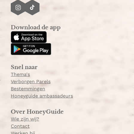
I
T
n
i
s
k
Download de app
t
T
a
o
g
k
r
a
Snel naar
m
Thema's
Verborgen Parels
Bestemmingen
Honeyguide ambassadeurs
Over HoneyGuide
Wie zijn wij?
Contact
Werken bij