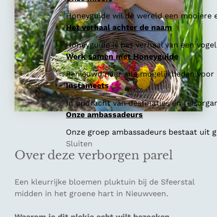
Honeyguide wil de wereld een mooiere e
Het verhaal achter de naam
Honeyguide is het verhaal van een vogel 
Werk samen met Honeyguide
Benieuwd naar alle mogelijkheden voor
Instameets
In opdracht van destinaties en reisorga
Onze ambassadeurs
Onze groep ambassadeurs bestaat uit ge
Sluiten
Over deze verborgen parel
Een kleurrijke bloemen pluktuin bij de Sfeerstal
midden in het groene hart in Nieuwveen.
Waarom je dit plekje echt wilt bezoeken