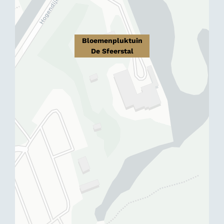
Bloemenpluktuin
De Sfeerstal