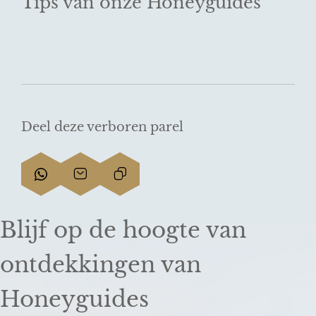
Tips van onze Honeyguides
Deel deze verboren parel
D
D
L
e
e
i
e
e
n
Blijf op de hoogte van
l
l
k
d
d
k
ontdekkingen van
e
e
o
z
z
p
Honeyguides
e
e
i