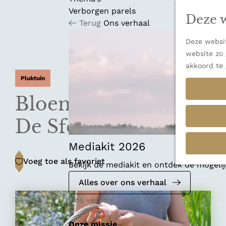
n
u
Verborgen parels
a
Deze w
Terug
Ons verhaal
n
a
Deze websit
a
website zo 
r
akkoord te 
d
Pluktuin
e
h
Bloemenpluktuin
o
m
De Sfeerstal
e
p
Mediakit 2026
a
Voeg toe als favoriet
Voeg toe als favoriet
Bekijk de mediakit en ontdek de mogel
g
e
Alles over ons verhaal
Ons verhaal
Onze missie