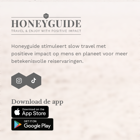
h
-
a
m
t
a
s
i
A
l
p
p
Honeyguide stimuleert slow travel met
positieve impact op mens en planeet voor meer
betekenisvolle reiservaringen.
I
T
n
i
s
k
Download de app
t
T
a
o
g
k
r
a