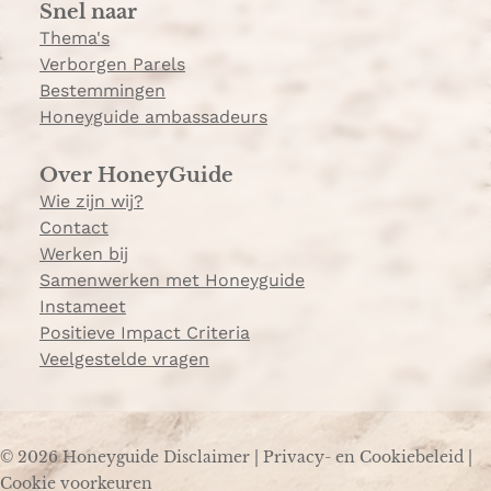
Snel naar
m
Thema's
Verborgen Parels
Bestemmingen
Honeyguide ambassadeurs
Over HoneyGuide
Wie zijn wij?
Contact
Werken bij
Samenwerken met Honeyguide
Instameet
Positieve Impact Criteria
Veelgestelde vragen
© 2026 Honeyguide
Disclaimer
|
Privacy- en Cookiebeleid
|
Cookie voorkeuren