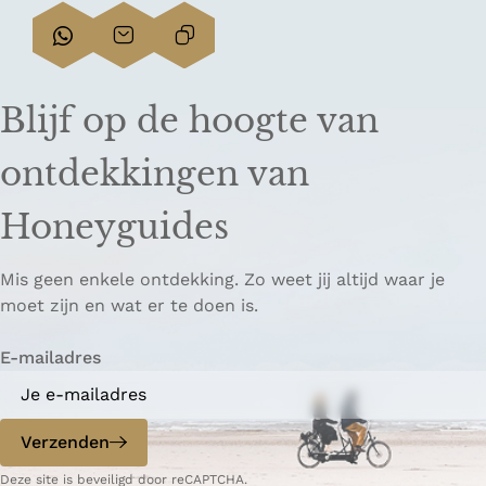
D
D
L
e
e
i
e
e
n
Blijf op de hoogte van
l
l
k
d
d
k
ontdekkingen van
e
e
o
z
z
p
Honeyguides
e
e
i
p
p
ë
Mis geen enkele ontdekking. Zo weet jij altijd waar je
a
a
r
moet zijn en wat er te doen is.
g
g
e
i
i
n
E-mailadres
n
n
a
a
o
o
p
p
Verzenden
W
e
Deze site is beveiligd door reCAPTCHA.