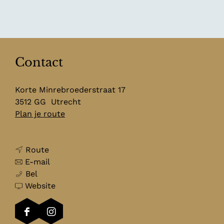
Contact
Korte Minrebroederstraat 17
3512 GG
Utrecht
n
Plan je route
a
a
n
r
Route
a
n
D
E-mail
D
a
a
a
Bel
a
r
a
v
e
Website
e
D
r
a
n
n
a
D
n
’
F
I
’
e
a
D
s