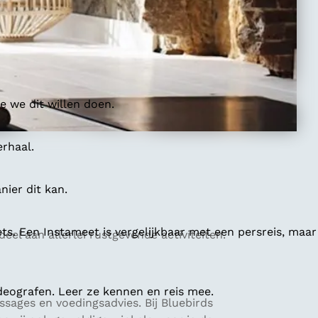
 we dit willen doen.
erhaal.
ier dit kan.
ts. Een Instameet is vergelijkbaar met een persreis, maar
l aan allerlei rustgevende activiteiten.
deografen. Leer ze kennen en reis mee.
sages en voedingsadvies. Bij Bluebirds