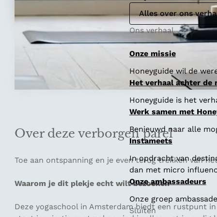
Alles over ons verha
Ons verhaal
Onze missie
Honeyguide wil de were
Het verhaal achter de
Honeyguide is het verha
Werk samen met Hone
Benieuwd naar alle mo
Over deze verborgen parel
Instameets
In opdracht van destin
Toe aan ontspanning en je even terug trekken van het
dan met micro influenc
Onze ambassadeurs
Waarom je dit plekje echt wilt bezoeken
Onze groep ambassadeur
Deze yogaschool in Amsterdam biedt een rustpunt in d
Sluiten