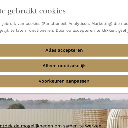
en vooral bekend om zijn indrukwekkende Alpen, maar ook
te gebruikt cookies
 uitzichten.
emmingen
gebruik van cookies (Functioneel, Analytisch, Marketing) die noo
elijk te laten functioneren. Door op accepteren te klikken, geef
Alles accepteren
Alleen noodzakelijk
Voorkeuren aanpassen
 ontdek de mogelijkheden om samen te werken.