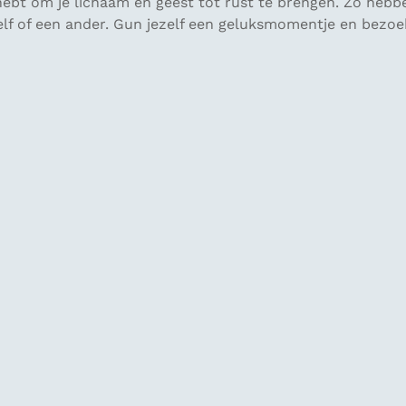
g hebt om je lichaam en geest tot rust te brengen. Zo hebb
lf of een ander. Gun jezelf een geluksmomentje en bezoe
n