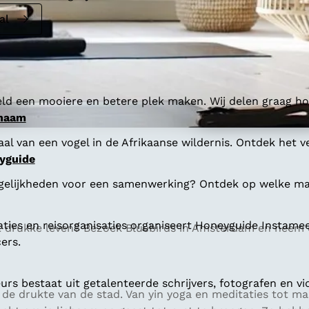
al
ld een mooiere en betere plek maken. Wij delen graag hoe
 naam
al van een vogel in de Afrikaanse wildernis. Ontdek het v
yguide
gelijkheden voor een samenwerking? Ontdek op welke man
aties en reisorganisaties organiseert Honeyguide Instamee
 drukke leven? Bezoek Bluebirds in Amsterdam en neem dee
ers.
s bestaat uit getalenteerde schrijvers, fotografen en vi
e drukte van de stad. Van yin yoga en meditaties tot mas