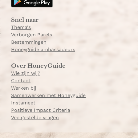
r
a
Snel naar
m
Thema's
Verborgen Parels
Bestemmingen
Honeyguide ambassadeurs
Over HoneyGuide
Wie zijn wij?
Contact
Werken bij
Samenwerken met Honeyguide
Instameet
Positieve Impact Criteria
Veelgestelde vragen