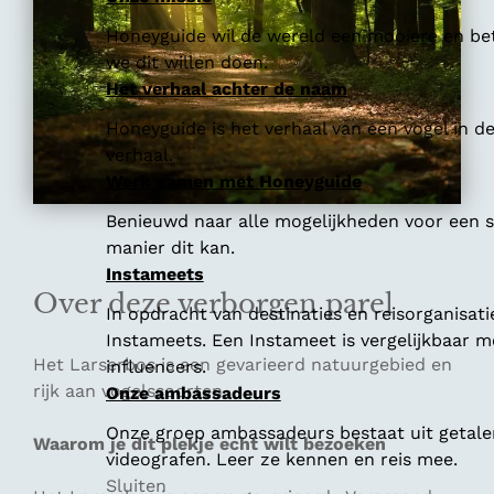
Honeyguide wil de wereld een mooiere en bet
we dit willen doen.
Het verhaal achter de naam
Honeyguide is het verhaal van een vogel in d
verhaal.
Werk samen met Honeyguide
Benieuwd naar alle mogelijkheden voor een
manier dit kan.
Instameets
Over deze verborgen parel
In opdracht van destinaties en reisorganisat
Instameets. Een Instameet is vergelijkbaar 
Het Larserbos is een gevarieerd natuurgebied en
influencers.
rijk aan vogelssoorten.
Onze ambassadeurs
Onze groep ambassadeurs bestaat uit getalen
Waarom je dit plekje echt wilt bezoeken
videografen. Leer ze kennen en reis mee.
Sluiten