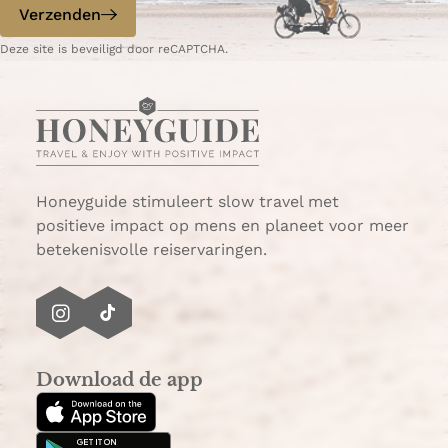
p
p
Verzenden
W
e
Deze site is beveiligd door reCAPTCHA.
h
-
a
m
t
a
s
i
A
l
p
p
Honeyguide stimuleert slow travel met
positieve impact op mens en planeet voor meer
betekenisvolle reiservaringen.
I
T
n
i
s
k
Download de app
t
T
a
o
g
k