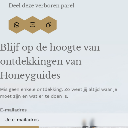
Deel deze verboren parel
D
D
L
e
e
i
e
e
n
Blijf op de hoogte van
l
l
k
d
d
k
ontdekkingen van
e
e
o
z
z
p
Honeyguides
e
e
i
p
p
ë
Mis geen enkele ontdekking. Zo weet jij altijd waar je
a
a
r
moet zijn en wat er te doen is.
g
g
e
i
i
n
E-mailadres
n
n
a
a
o
o