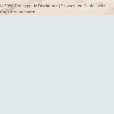
© 2026 Honeyguide
Disclaimer
|
Privacy- en Cookiebeleid
|
Cookie voorkeuren