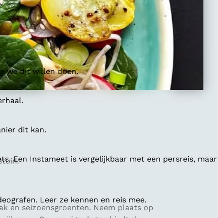
 we dit willen doen.
erhaal.
ier dit kan.
ts. Een Instameet is vergelijkbaar met een persreis, maar
tuin.
deografen. Leer ze kennen en reis mee.
maak en seizoensgroenten. Neem plaats op