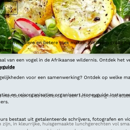
al
ld een mooiere en betere plek maken. Wij delen graag hoe
 naam
al van een vogel in de Afrikaanse wildernis. Ontdek het v
yguide
gelijkheden voor een samenwerking? Ontdek op welke man
aties en reisorganisaties organiseert Honeyguide Instamee
 met bonen in de hoofdrol, in een retro setting met stads
ers.
s bestaat uit getalenteerde schrijvers, fotografen en vi
n zijn, in kleurrijke, huisgemaakte lunchgerechten vol s