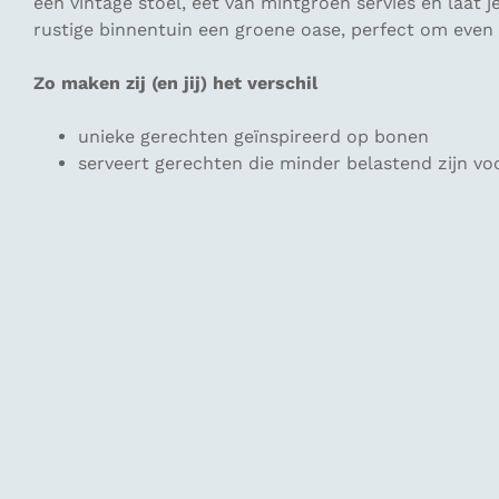
een vintage stoel, eet van mintgroen servies en laat
rustige binnentuin een groene oase, perfect om even
Zo maken zij (en jij) het verschil
unieke gerechten geïnspireerd op bonen
serveert gerechten die minder belastend zijn vo