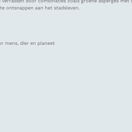
 je verrassen door combinaties zoals groene asperges met
 te ontsnappen aan het stadsleven.
or mens, dier en planeet