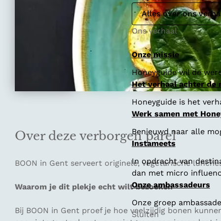
Alles over ons verha
Ons verhaal
Onze missie
Honeyguide wil de were
Het verhaal achter de
Honeyguide is het verha
Werk samen met Hone
Benieuwd naar alle mo
Over deze verborgen parel
Instameets
In opdracht van destin
BOON in Gent serveert originele, vegetarische lunches
dan met micro influenc
Onze ambassadeurs
Waarom je dit plekje echt wilt bezoeken
Onze groep ambassadeur
Bij BOON in Gent proef je hoe veelzijdig bonen kunne
Sluiten