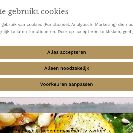
en vooral bekend om zijn indrukwekkende Alpen, maar ook
te gebruikt cookies
 uitzichten.
emmingen
gebruik van cookies (Functioneel, Analytisch, Marketing) die noo
elijk te laten functioneren. Door op accepteren te klikken, geef
Alles accepteren
Alleen noodzakelijk
Voorkeuren aanpassen
 ontdek de mogelijkheden om samen te werken.