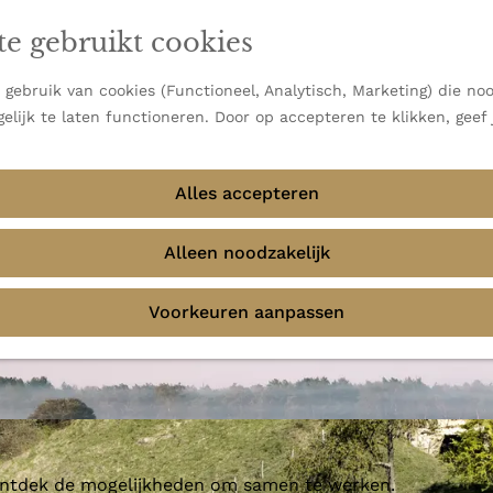
en vooral bekend om zijn indrukwekkende Alpen, maar ook
te gebruikt cookies
 uitzichten.
emmingen
gebruik van cookies (Functioneel, Analytisch, Marketing) die noo
elijk te laten functioneren. Door op accepteren te klikken, geef
Alles accepteren
Alleen noodzakelijk
Voorkeuren aanpassen
 ontdek de mogelijkheden om samen te werken.