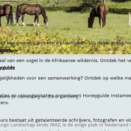
al
ld een mooiere en betere plek maken. Wij delen graag hoe
 naam
al van een vogel in de Afrikaanse wildernis. Ontdek het v
yguide
gelijkheden voor een samenwerking? Ontdek op welke man
aties en reisorganisaties organiseert Honeyguide Instamee
jdens je wandeling in Zuid-Limburg.
ers.
s bestaat uit getalenteerde schrijvers, fotografen en vi
rgs Landschap sinds 1942, is de enige plek in Nederland