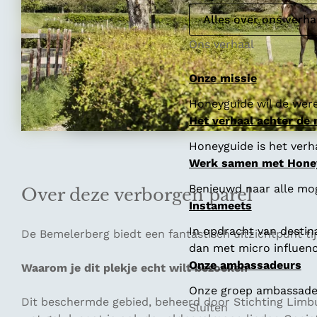
Alles over ons verha
Ons verhaal
Onze missie
Honeyguide wil de were
Het verhaal achter de
Honeyguide is het verha
Werk samen met Hone
Benieuwd naar alle mo
Over deze verborgen parel
Instameets
In opdracht van destin
De Bemelerberg biedt een fantastisch uitzichtpunt ti
dan met micro influenc
Onze ambassadeurs
Waarom je dit plekje echt wilt bezoeken
Onze groep ambassadeur
Dit beschermde gebied, beheerd door Stichting Limbu
Sluiten