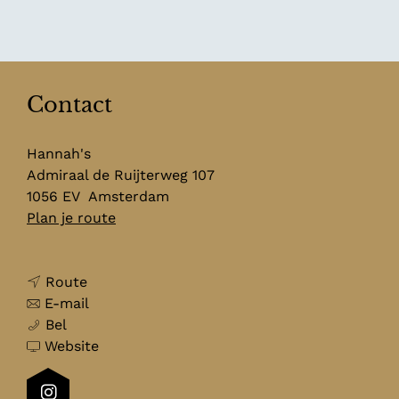
Contact
Hannah's
Admiraal de Ruijterweg 107
1056 EV
Amsterdam
n
Plan je route
a
a
n
r
Route
a
n
H
E-mail
H
a
a
a
Bel
a
r
a
v
n
Website
n
H
r
a
n
n
a
H
n
a