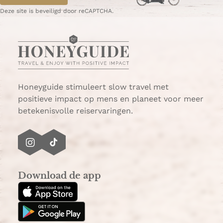
W
e
Deze site is beveiligd door reCAPTCHA.
h
-
a
m
t
a
s
i
A
l
p
p
Honeyguide stimuleert slow travel met
positieve impact op mens en planeet voor meer
betekenisvolle reiservaringen.
I
T
n
i
s
k
Download de app
t
T
a
o
g
k
r