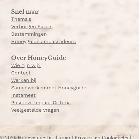
a
Snel naar
m
Thema's
Verborgen Parels
Bestemmingen
Honeyguide ambassadeurs
Over HoneyGuide
Wie zijn wij?
Contact
Werken bij
Samenwerken met Honeyguide
Instameet
Positieve Impact Criteria
Veelgestelde vragen
© 2026 Honeyguide
Disclaimer
|
Privacy- en Cookiebeleid
|