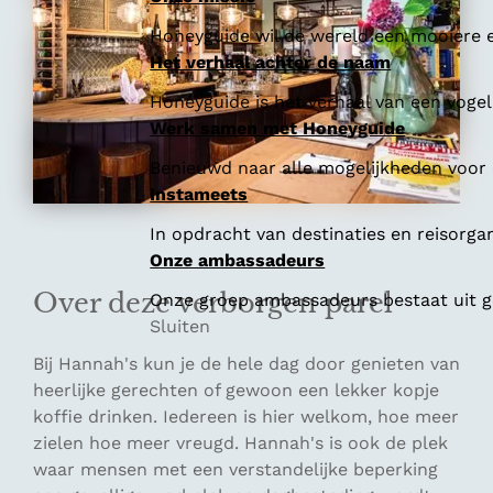
Honeyguide wil de wereld een mooiere e
Het verhaal achter de naam
Honeyguide is het verhaal van een vogel 
Werk samen met Honeyguide
Benieuwd naar alle mogelijkheden voor
Instameets
In opdracht van destinaties en reisorga
Onze ambassadeurs
Over deze verborgen parel
Onze groep ambassadeurs bestaat uit ge
Sluiten
Bij Hannah's kun je de hele dag door genieten van
heerlijke gerechten of gewoon een lekker kopje
koffie drinken. Iedereen is hier welkom, hoe meer
zielen hoe meer vreugd. Hannah's is ook de plek
waar mensen met een verstandelijke beperking