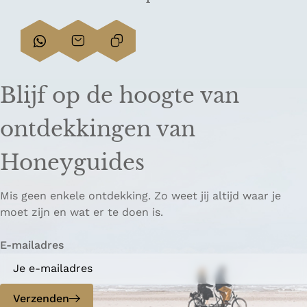
D
D
L
e
e
i
e
e
n
Blijf op de hoogte van
l
l
k
d
d
k
ontdekkingen van
e
e
o
z
z
p
Honeyguides
e
e
i
p
p
ë
Mis geen enkele ontdekking. Zo weet jij altijd waar je
a
a
r
moet zijn en wat er te doen is.
g
g
e
i
i
n
E-mailadres
n
n
a
a
o
o
p
p
Verzenden