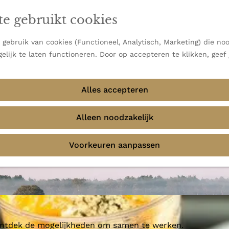
en vooral bekend om zijn indrukwekkende Alpen, maar ook
te gebruikt cookies
 uitzichten.
emmingen
gebruik van cookies (Functioneel, Analytisch, Marketing) die noo
elijk te laten functioneren. Door op accepteren te klikken, geef
Alles accepteren
Alleen noodzakelijk
Voorkeuren aanpassen
 ontdek de mogelijkheden om samen te werken.