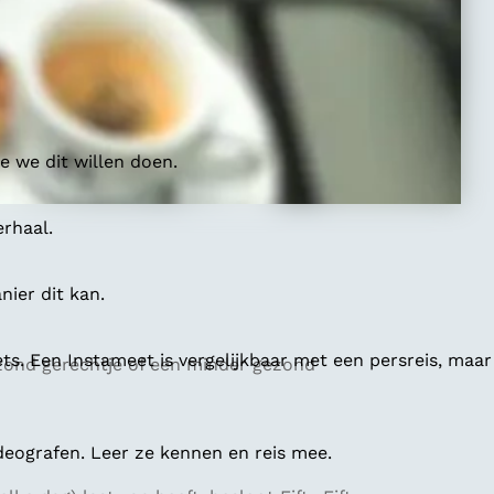
 we dit willen doen.
erhaal.
ier dit kan.
ts. Een Instameet is vergelijkbaar met een persreis, maar
ezond gerechtje of een minder gezond
deografen. Leer ze kennen en reis mee.