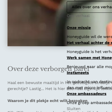
Alles over ons verha
Ons verhaal
Onze missie
Honeyguide wil de were
Het verhaal achter de
Honeyguide is het verha
Werk samen met Hone
Benieuwd naar alle mo
Over deze verborgen parel
Instameets
In opdracht van destin
Haal een bewuste maaltijd in het gezelligste straatj
dan met micro influenc
gerechtje? Lastig... Het is hier allemaal eigenlijk lekker
Onze ambassadeurs
Waarom je dit plekje echt wilt bezoeken
Onze groep ambassadeur
Sluiten