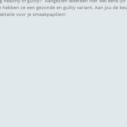
 healthy of guilty?
" Aangezien iedereen hier wel eens (of e
tje hebben ze een gezonde en
guilty
variant. Aan jou de ke
raktatie voor je smaakpapillen!