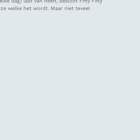
lke dag) last van heeft, besloot Fifty Fifty
uze welke het wordt. Maar niet teveel