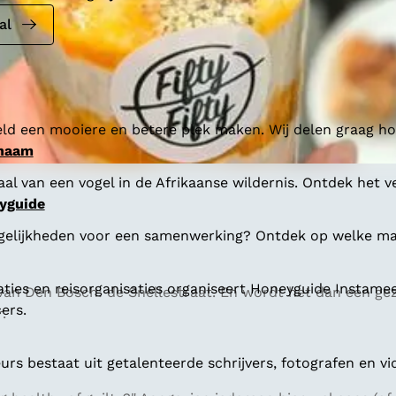
al
ld een mooiere en betere plek maken. Wij delen graag hoe
 naam
al van een vogel in de Afrikaanse wildernis. Ontdek het v
yguide
gelijkheden voor een samenwerking? Ontdek op welke man
aties en reisorganisaties organiseert Honeyguide Instamee
e van Den Bosch: de Snellestraat. En wordt het dan een g
ers.
.
s bestaat uit getalenteerde schrijvers, fotografen en vi