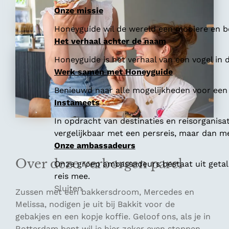
Onze missie
Honeyguide wil de wereld een mooiere en be
Het verhaal achter de naam
Honeyguide is het verhaal van een vogel in d
Werk samen met Honeyguide
Benieuwd naar alle mogelijkheden voor een
Instameets
In opdracht van destinaties en reisorganisa
vergelijkbaar met een persreis, maar dan me
Onze ambassadeurs
Over deze verborgen parel
Onze groep ambassadeurs bestaat uit getale
reis mee.
Sluiten
Zussen met een bakkersdroom, Mercedes en
Melissa, nodigen je uit bij Bakkit voor de
gebakjes en een kopje koffie. Geloof ons, als je in
Rotterdam bent wil je hier zeker even stoppen