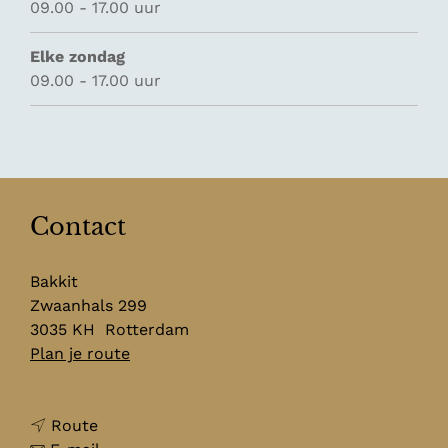
09.00 - 17.00 uur
Elke zondag
09.00 - 17.00 uur
Contact
Bakkit
Zwaanhals 299
3035 KH
Rotterdam
n
Plan je route
a
a
n
r
Route