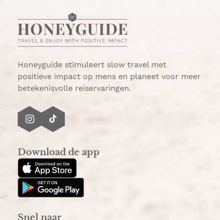
a
m
t
a
s
i
A
l
p
p
Honeyguide stimuleert slow travel met
positieve impact op mens en planeet voor meer
betekenisvolle reiservaringen.
I
T
n
i
s
k
Download de app
t
T
a
o
g
k
r
a
Snel naar
m