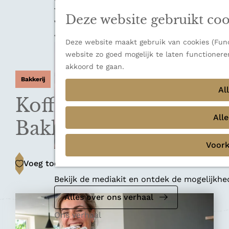
n
a
u
Thema's
Deze website gebruikt coo
n
Verborgen parels
a
Terug
Ons verhaal
a
Deze website maakt gebruik van cookies (Funct
r
website zo goed mogelijk te laten functionere
d
akkoord te gaan.
e
Bakkerij
Al
h
Koffiebar en bakkerij
o
m
All
Bakkit
e
p
Voork
a
Mediakit 2026
Voeg toe als favoriet
Voeg toe als favoriet
g
e
Bekijk de mediakit en ontdek de mogelijkh
Alles over ons verhaal
Ons verhaal