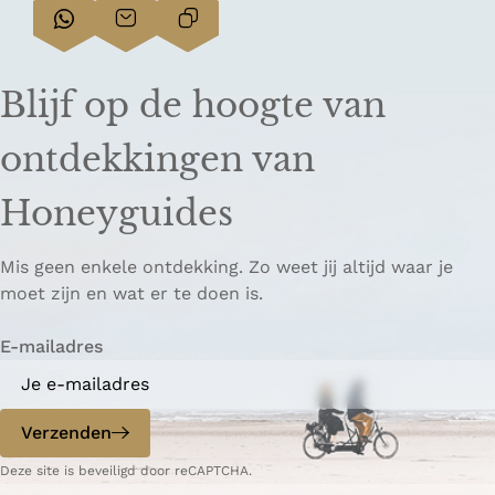
D
D
L
e
e
i
e
e
n
Blijf op de hoogte van
l
l
k
d
d
k
ontdekkingen van
e
e
o
z
z
p
Honeyguides
e
e
i
p
p
ë
Mis geen enkele ontdekking. Zo weet jij altijd waar je
a
a
r
moet zijn en wat er te doen is.
g
g
e
i
i
n
E-mailadres
n
n
a
a
o
o
p
p
Verzenden
W
e
Deze site is beveiligd door reCAPTCHA.
h
-