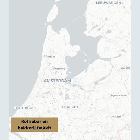
Koffiebar en
bakkerij Bakkit