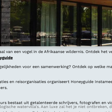
al
ld een mooiere en betere plek maken. Wij delen graag hoe
 naam
al van een vogel in de Afrikaanse wildernis. Ontdek het v
yguide
gelijkheden voor een samenwerking? Ontdek op welke man
aties en reisorganisaties organiseert Honeyguide Instamee
.
ers.
s bestaat uit getalenteerde schrijvers, fotografen en vi
ologische watervilla's. Aan luxe zal het je niet ontbreken, d