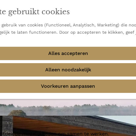
en vooral bekend om zijn indrukwekkende Alpen, maar ook
te gebruikt cookies
 uitzichten.
emmingen
gebruik van cookies (Functioneel, Analytisch, Marketing) die noo
elijk te laten functioneren. Door op accepteren te klikken, geef
Alles accepteren
Alleen noodzakelijk
Voorkeuren aanpassen
 ontdek de mogelijkheden om samen te werken.