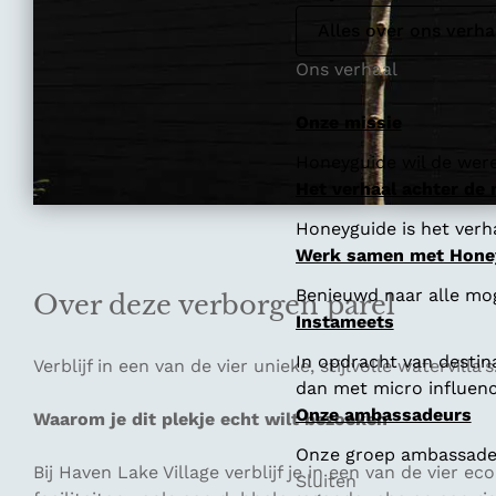
Alles over ons verha
Ons verhaal
Onze missie
Honeyguide wil de were
Het verhaal achter de
Honeyguide is het verha
Werk samen met Hone
Benieuwd naar alle mo
Over deze verborgen parel
Instameets
In opdracht van destin
Verblijf in een van de vier unieke, stijlvolle watervilla's
dan met micro influenc
Onze ambassadeurs
Waarom je dit plekje echt wilt bezoeken
Onze groep ambassadeur
Bij Haven Lake Village verblijf je in een van de vier ec
Sluiten