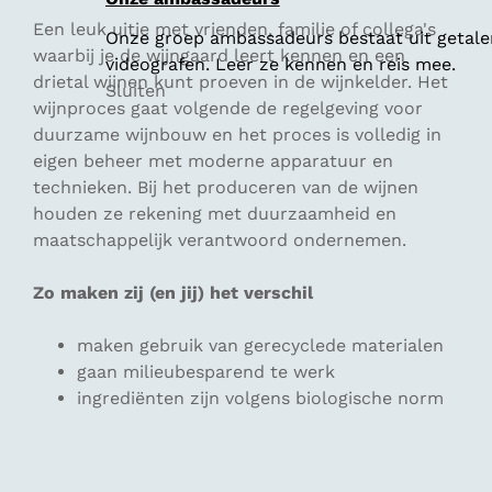
Een leuk uitje met vrienden, familie of collega's
Onze groep ambassadeurs bestaat uit getalen
waarbij je de wijngaard leert kennen en een
videografen. Leer ze kennen en reis mee.
drietal wijnen kunt proeven in de wijnkelder. Het
Sluiten
wijnproces gaat volgende de regelgeving voor
duurzame wijnbouw en het proces is volledig in
eigen beheer met moderne apparatuur en
technieken. Bij het produceren van de wijnen
houden ze rekening met duurzaamheid en
maatschappelijk verantwoord ondernemen.
Zo maken zij (en jij) het verschil
maken gebruik van gerecyclede materialen
gaan milieubesparend te werk
ingrediënten zijn volgens biologische norm