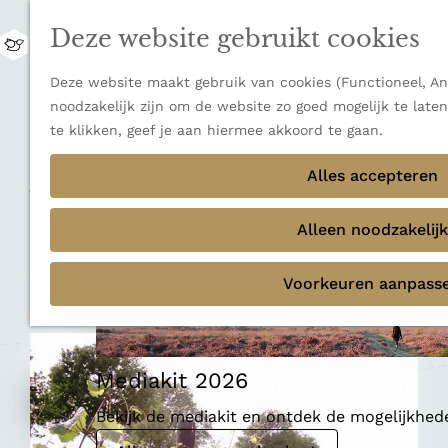
uitzichten.
Deze website gebruikt cookies
Ontdek alle bestemmingen
M
e
Sluiten
G
Deze website maakt gebruik van cookies (Functioneel, Ana
n
Thema's
a
noodzakelijk zijn om de website zo goed mogelijk te late
u
Verborgen parels
n
te klikken, geef je aan hiermee akkoord te gaan.
Terug
Ons verhaal
a
Ambacht
a
Alles accepteren
r
Wijngaard Edelhof
d
Alleen noodzakelijk
e
h
Voeg toe als favoriet
Voeg toe als favoriet
Voorkeuren aanpass
o
m
e
p
Mediakit 2026
a
g
Bekijk de mediakit en ontdek de mogelijkhe
e