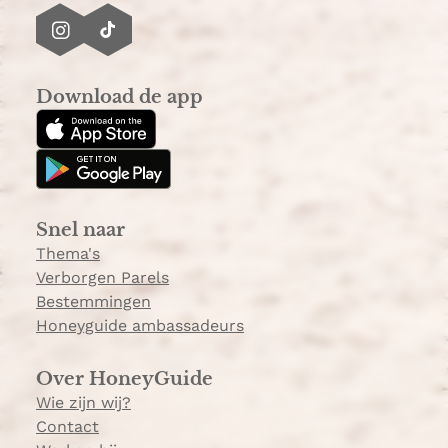
I
T
n
i
s
k
Download de app
t
T
a
o
g
k
r
a
Snel naar
m
Thema's
Verborgen Parels
Bestemmingen
Honeyguide ambassadeurs
Over HoneyGuide
Wie zijn wij?
Contact