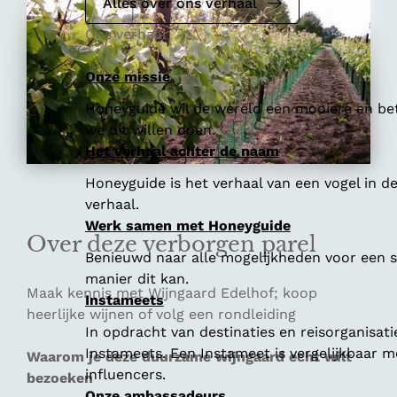
Alles over ons verhaal
Ons verhaal
Onze missie
Honeyguide wil de wereld een mooiere en bet
we dit willen doen.
Het verhaal achter de naam
Honeyguide is het verhaal van een vogel in d
verhaal.
Werk samen met Honeyguide
Over deze verborgen parel
Benieuwd naar alle mogelijkheden voor een
manier dit kan.
Maak kennis met Wijngaard Edelhof; koop
Instameets
heerlijke wijnen of volg een rondleiding
In opdracht van destinaties en reisorganisat
Instameets. Een Instameet is vergelijkbaar 
Waarom je deze duurzame wijngaard echt wilt
influencers.
bezoeken
Onze ambassadeurs