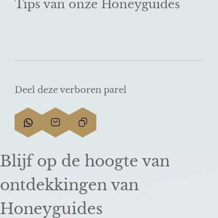
Tips van onze Honeyguides
Deel deze verboren parel
D
D
L
e
e
i
e
e
n
Blijf op de hoogte van
l
l
k
d
d
k
ontdekkingen van
e
e
o
z
z
p
Honeyguides
e
e
i