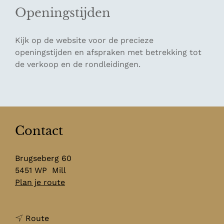
Openingstijden
Kijk op de website voor de precieze
openingstijden en afspraken met betrekking tot
de verkoop en de rondleidingen.
Contact
Brugseberg 60
5451 WP
Mill
n
Plan je route
a
a
n
r
Route