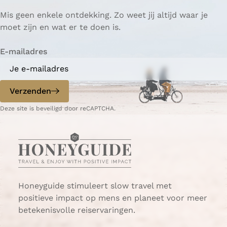
p
p
ë
Mis geen enkele ontdekking. Zo weet jij altijd waar je
a
a
r
moet zijn en wat er te doen is.
g
g
e
i
i
n
E-mailadres
n
n
a
a
o
o
p
p
Verzenden
W
e
Deze site is beveiligd door reCAPTCHA.
h
-
a
m
t
a
s
i
A
l
p
p
Honeyguide stimuleert slow travel met
positieve impact op mens en planeet voor meer
betekenisvolle reiservaringen.