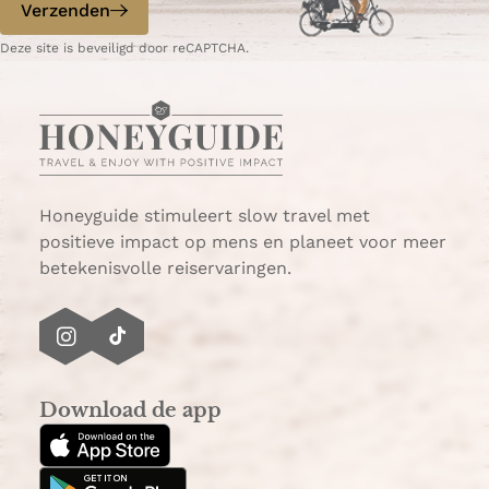
p
p
Verzenden
W
e
Deze site is beveiligd door reCAPTCHA.
h
-
a
m
t
a
s
i
A
l
p
p
Honeyguide stimuleert slow travel met
positieve impact op mens en planeet voor meer
betekenisvolle reiservaringen.
I
T
n
i
s
k
Download de app
t
T
a
o
g
k