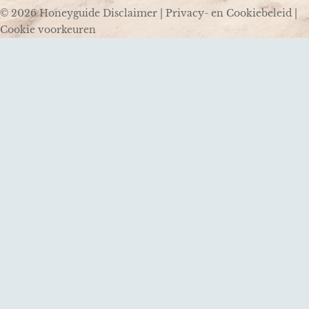
© 2026 Honeyguide
Disclaimer
|
Privacy- en Cookiebeleid
|
Cookie voorkeuren