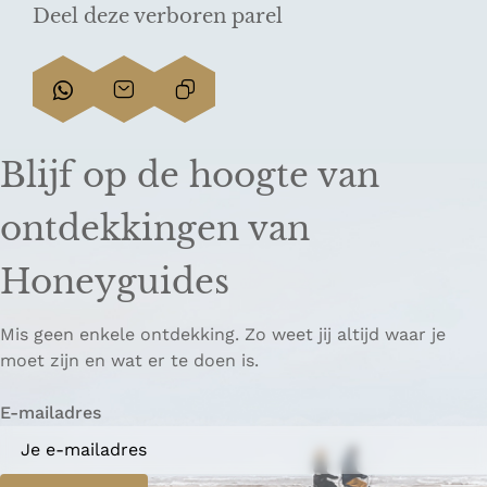
Deel deze verboren parel
D
D
L
e
e
i
e
e
n
Blijf op de hoogte van
l
l
k
d
d
k
ontdekkingen van
e
e
o
z
z
p
Honeyguides
e
e
i
p
p
ë
Mis geen enkele ontdekking. Zo weet jij altijd waar je
a
a
r
moet zijn en wat er te doen is.
g
g
e
i
i
n
E-mailadres
n
n
a
a
o
o