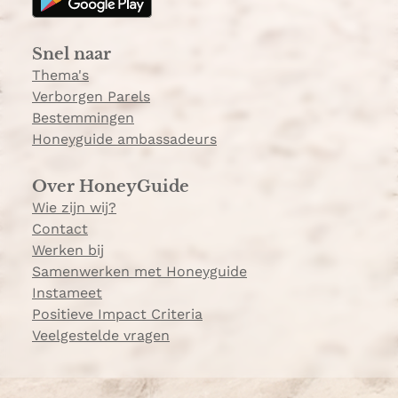
r
a
Snel naar
m
Thema's
Verborgen Parels
Bestemmingen
Honeyguide ambassadeurs
Over HoneyGuide
Wie zijn wij?
Contact
Werken bij
Samenwerken met Honeyguide
Instameet
Positieve Impact Criteria
Veelgestelde vragen