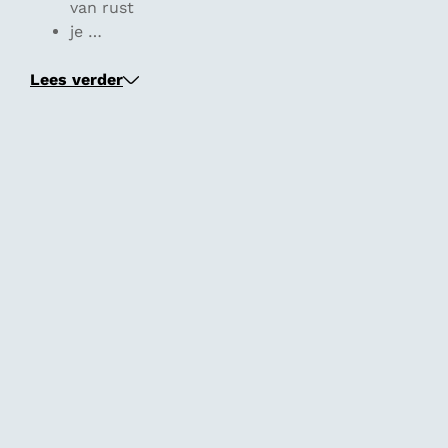
van rust
je …
Lees verder