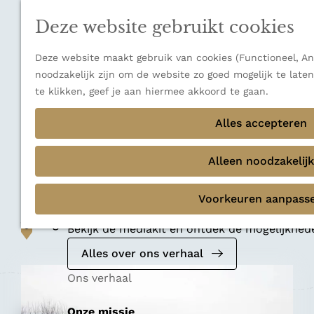
n
a
u
Verborgen parels
n
Deze website gebruikt cookies
Terug
Ons verhaal
a
a
Deze website maakt gebruik van cookies (Functioneel, Ana
r
noodzakelijk zijn om de website zo goed mogelijk te late
d
te klikken, geef je aan hiermee akkoord te gaan.
e
Tiny house
h
Alles accepteren
Trekkershutten -
o
m
Alleen noodzakelijk
Hongerige Wolf
e
p
Voorkeuren aanpass
Mediakit 2026
a
Voeg toe als favoriet
g
Voeg toe als favoriet
Bekijk de mediakit en ontdek de mogelijkhe
e
Alles over ons verhaal
Ons verhaal
Onze missie